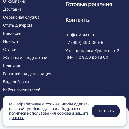
О компании
Готовые решения
Доставка
Сервисная служба
Контакты
Стать дилером
Вакансии
sell@p-z-o.com
Новости
+7 (499) 390-05-55
Статьи
Уфа, промзона Курасково, 2
ПН-ПТ с
9:00
до
18:00
Жалобы и предложения
Реквизиты
Гарантийная декларация
Видеообзоры
Кейсы покупателей
Лицензии и сертификаты
Мы обрабатываем cookies, чтобы сделать
Менеджеры
наш сайт удобнее для вас. Подробнее:
ПРИМЕНИТЬ
ЗАКРЫТЬ
ЗАКРЫТЬ
ЗАКРЫТЬ
ПРИНЯТЬ
политика использования
cookies
и
защита
Акции
данных.
Новинки
Меню
Сравнение
Избранное
Корзина
Поиск