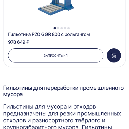
1
2
3
4
5
Гильотина PZO GGR 800 с рольгангом
978 649 ₽
ЗАПРОСИТЬ КП
Добави
в
корзин
Гильотины для переработки промышленного
мусора
Гильотины для мусора и отходов
предназначены для резки промышленных
отходов и разносортного твёрдого и
крупногабаритного мусора. Гильотины