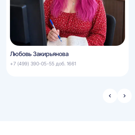
Любовь Закирьянова
+7 (499) 390-05-55 доб. 1661
Стрелка
Стре
влево
впра