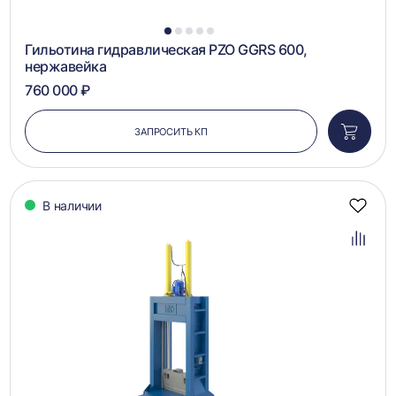
1
2
3
4
5
Гильотина гидравлическая PZO GGRS 600,
нержавейка
760 000 ₽
ЗАПРОСИТЬ КП
Добави
в
корзин
В наличии
Добав
в
избра
Добав
в
сравн