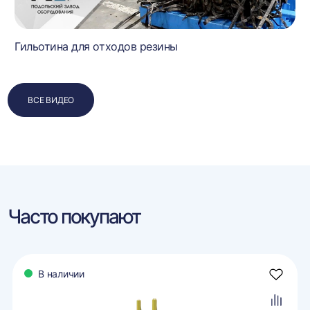
Гильотина для отходов резины
ВСЕ ВИДЕО
Часто покупают
В наличии
авить
Добави
в
ранное
избран
авить
Добави