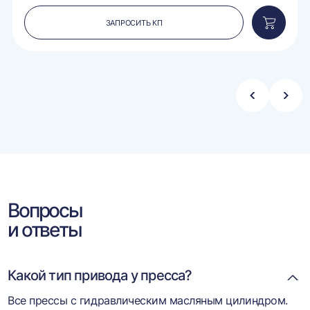
ЗАПРОСИТЬ КП
вить
Добавит
в
ину
корзину
Стрелка
Стре
влево
впра
Вопросы
и ответы
Какой тип привода у пресса?
Все прессы с гидравлическим масляным цилиндром.