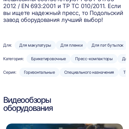
2012 / EN 693:2001 и ТР ТС 010/2011. Если
вы ищете надежный пресс, то Подольский
завод оборудования лучший выбор!
Для:
Для макулатуры
Для пленки
Для пэт бутылок
Категория:
Брикетировочные
Пресс-компакторы
Для
Серия:
Горизонтальные
Специального назначения
То
Видеообзоры
оборудования