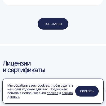
ВСЕ СТАТЬИ
Лицензии
и сертификаты
Мы обрабатываем cookies, чтобы сделать
наш сайт удобнее для вас. Подробнее:
ПРИМЕНИТЬ
ЗАКРЫТЬ
ЗАКРЫТЬ
ЗАКРЫТЬ
ПРИНЯТЬ
политика использования
cookies
и
защита
Конвейеры:
данных.
соответствия требованиям
Меню
Сравнение
Избранное
Корзина
Поиск