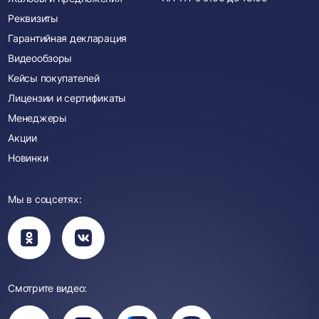
Реквизиты
Гарантийная декларация
Видеообзоры
Кейсы покупателей
Лицензии и сертификаты
Менеджеры
Акции
Новинки
Мы в соцсетях:
Вы
Вы
перейдете
перейдете
в
в
группу
группу
Одноклассники
ВКонтакте
Смотрите видео:
Вы