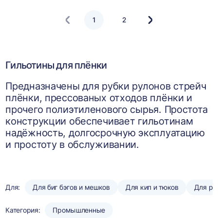
1
2
Следующая
страница
Гильотины для плёнки
Предназначены для рубки рулонов стрейч
плёнки, прессованых отходов плёнки и
прочего полиэтиленового сырья. Простота
конструкции обеспечивает гильотинам
надёжность, долгосрочную эксплуатацию
и простоту в обслуживании.
Для:
Для биг бэгов и мешков
Для кип и тюков
Для ру
Категория:
Промышленные