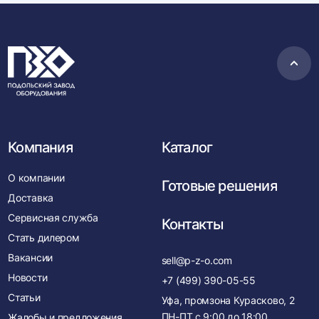
Пере
в
нача
Компания
Каталог
О компании
Готовые решения
Доставка
Сервисная служба
Контакты
Стать дилером
Вакансии
sell@p-z-o.com
Новости
+7 (499) 390-05-55
Статьи
Уфа, промзона Курасково, 2
ПН-ПТ с
9:00
до
18:00
Жалобы и предложения