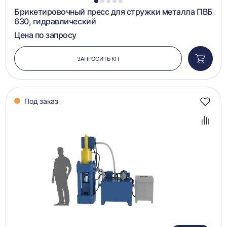
1
2
3
4
5
Брикетировочный пресс для стружки металла ПВБ
630, гидравлический
Цена по запросу
ЗАПРОСИТЬ КП
Добави
в
корзин
Под заказ
Добав
в
избра
Добав
в
сравн