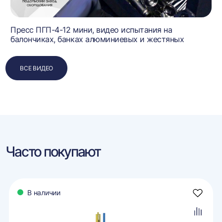
Пресс ПГП-4-12 мини, видео испытания на
балончиках, банках алюминиевых и жестяных
ВСЕ ВИДЕО
Часто покупают
В наличии
авить
Добави
в
ранное
избран
авить
Добави