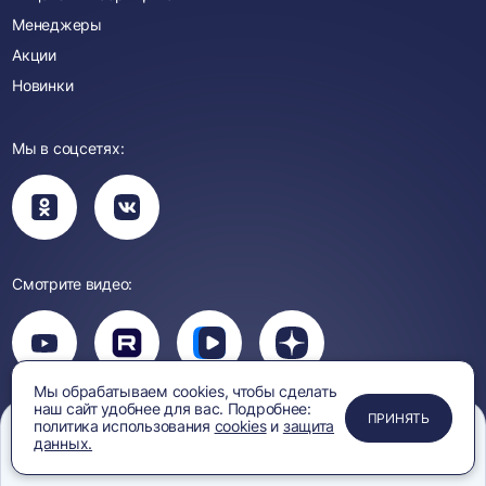
Менеджеры
Акции
Новинки
Мы в соцсетях:
Вы
Вы
перейдете
перейдете
в
в
группу
группу
Одноклассники
ВКонтакте
Смотрите видео:
Вы
перейдете
Вы
Вы
Вы
на
перейдете
перейдете
перейдете
канал
на
на
на
YouTube
Мы обрабатываем cookies, чтобы сделать
канал
канал
канал
наш сайт удобнее для вас. Подробнее:
ПРИМЕНИТЬ
ЗАКРЫТЬ
ЗАКРЫТЬ
ЗАКРЫТЬ
Rutube
Вк
Дзен
ПРИНЯТЬ
Политика
Защита персональных
политика использования
cookies
и
защита
Видео
конфиденциальности
данных
данных.
Меню
Сравнение
Избранное
Корзина
Поиск
Правила обработки
Согласие на обработку