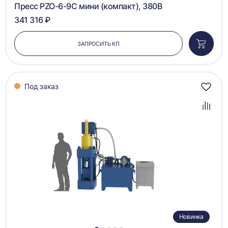
Пресс PZO-6-9С мини (компакт), 380В
341 316 ₽
ЗАПРОСИТЬ КП
Добави
в
корзин
Под заказ
Добав
в
избра
Добав
в
сравн
Новинка