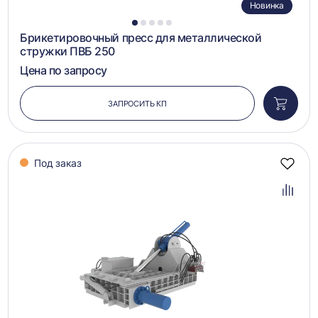
Новинка
1
2
3
4
5
Брикетировочный пресс для металлической
стружки ПВБ 250
Цена по запросу
ЗАПРОСИТЬ КП
Добави
в
корзин
Под заказ
Добав
в
избра
Добав
в
сравн