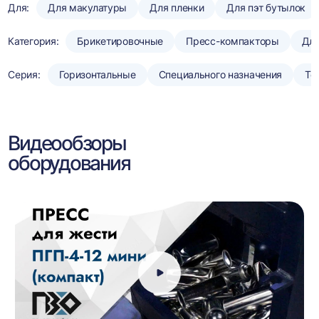
Для:
Для макулатуры
Для пленки
Для пэт бутылок
Категория:
Брикетировочные
Пресс-компакторы
Для
Серия:
Горизонтальные
Специального назначения
То
Видеообзоры
оборудования