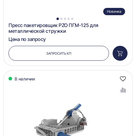
Новинка
1
2
3
4
5
Пресс пакетировщик PZO ПГМ-125 для
металлической стружки
Цена по запросу
ЗАПРОСИТЬ КП
Добави
в
корзин
В наличии
Добав
в
избра
Добав
в
сравн