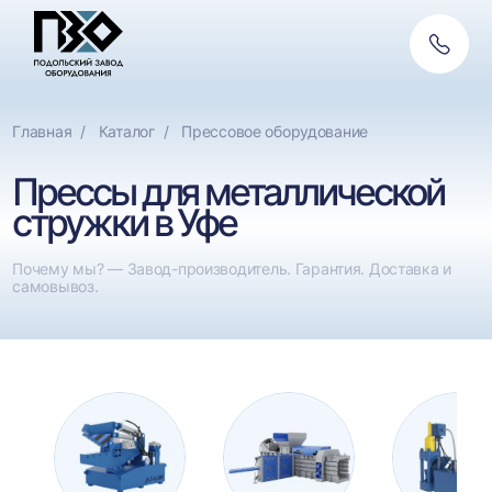
Обратн
Фильтры
Ф
связь
По назначению
Сери
Сбросить
Главная
Каталог
Прессовое оборудование
Прессы для жести
Сп
Прессы для металлической
стружки в Уфе
Почему мы? — Завод-производитель. Гарантия. Доставка и
самовывоз.