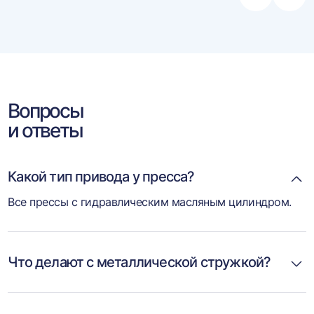
влево
впра
Вопросы
и ответы
Какой тип привода у пресса?
Все прессы с гидравлическим масляным цилиндром.
Что делают с металлической стружкой?