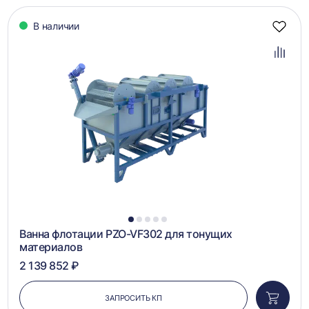
В наличии
Добав
в
избра
Добав
в
сравн
1
2
3
4
5
Ванна флотации PZO-VF302 для тонущих
материалов
2 139 852 ₽
ЗАПРОСИТЬ КП
Добави