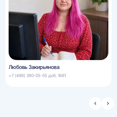
Любовь Закирьянова
+7 (499) 390-05-55 доб. 1661
Стрелка
Стре
влево
впра