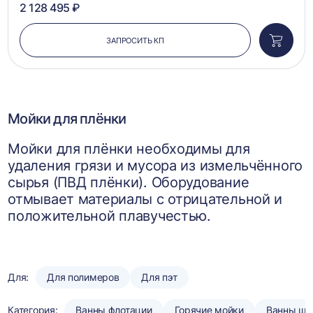
2 128 495 ₽
ЗАПРОСИТЬ КП
Добави
в
корзин
Мойки для плёнки
Мойки для плёнки необходимы для
удаления грязи и мусора из измельчённого
сырья (ПВД плёнки). Оборудование
отмывает материалы с отрицательной и
положительной плавучестью.
Для:
Для полимеров
Для пэт
Категория:
Ванны флотации
Горячие мойки
Ванны шн