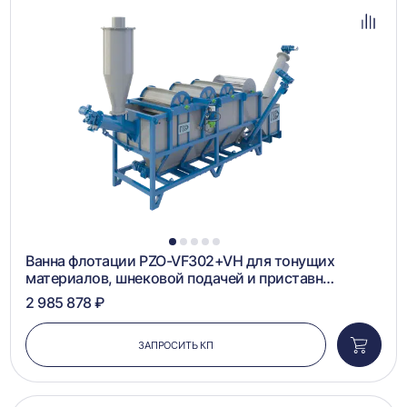
в
избра
Добав
в
сравн
1
2
3
4
5
Ванна флотации PZO-VF302+VH для тонущих
материалов, шнековой подачей и приставн…
2 985 878 ₽
ЗАПРОСИТЬ КП
Добави
в
корзин