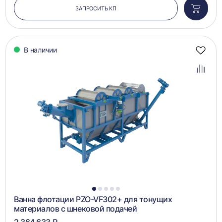
ЗАПРОСИТЬ КП
Добави
в
корзин
В наличии
Добав
в
избра
Добав
в
сравн
1
2
3
4
5
Ванна флотации PZO-VF302+ для тонущих
материалов с шнековой подачей