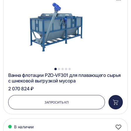
Добав
в
сравн
1
2
3
4
5
Ванна флотации PZO-VF301 для плавающего сырья
с шнековой выгрузкой мусора
2 070 824 ₽
ЗАПРОСИТЬ КП
Добави
в
корзин
В наличии
Добав