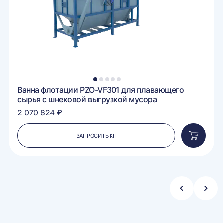
1
2
3
4
5
Ванна флотации PZO-VF301 для плавающего
сырья с шнековой выгрузкой мусора
2 070 824 ₽
ЗАПРОСИТЬ КП
вить
Добавит
в
ину
корзину
Стрелка
Стре
влево
впра