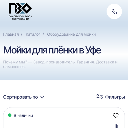
Обратн
Фильтры
связь
По назначению
Сбросить
Главная
Каталог
Оборудование для мойки
Мойки для полимеров
Мойки для плёнки в Уфе
Мойки для ПЭТ
Почему мы? — Завод-производитель. Гарантия. Доставка и
самовывоз.
Сортировать по
Фильтры
Каталог
В наличии
товаров
Добав
в
избра