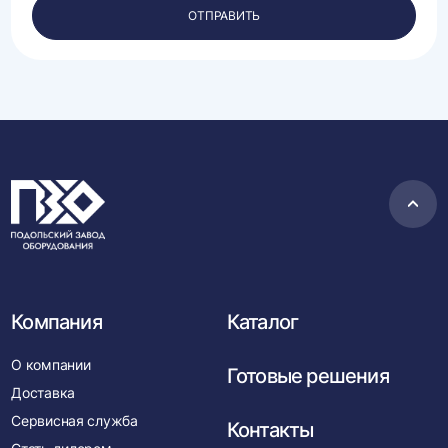
персональных
ОТПРАВИТЬ
данных.
Пере
в
нача
Компания
Каталог
О компании
Готовые решения
Доставка
Сервисная служба
Контакты