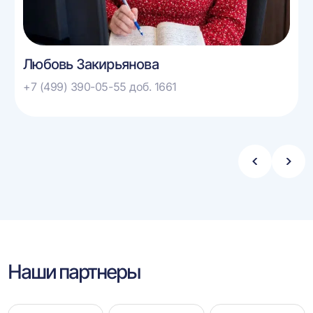
Любовь Закирьянова
+7 (499) 390-05-55 доб. 1661
Стрелка
Стре
влево
впра
Наши партнеры