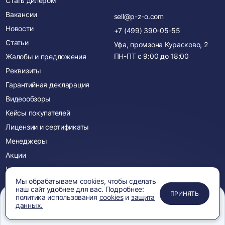
Стать дилером
Вакансии
sell@p-z-o.com
Новости
+7 (499) 390-05-55
Статьи
Уфа, промзона Курасково, 2
ПН-ПТ с
9:00
до
18:00
Жалобы и предложения
Реквизиты
Гарантийная декларация
Видеообзоры
Кейсы покупателей
Лицензии и сертификаты
Менеджеры
Акции
Новинки
Мы обрабатываем cookies, чтобы сделать
наш сайт удобнее для вас. Подробнее:
ПРИМЕНИТЬ
ЗАКРЫТЬ
ЗАКРЫТЬ
ЗАКРЫТЬ
ПРИНЯТЬ
политика использования
cookies
и
защита
Мы в соцсетях:
данных.
Вы
Вы
Меню
Сравнение
Избранное
Корзина
Поиск
перейдете
перейдете