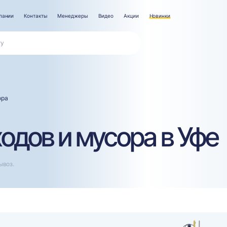
пании
Контакты
Менеджеры
Видео
Акции
Новинки
ора
одов и мусора в Уфе
ывоз.