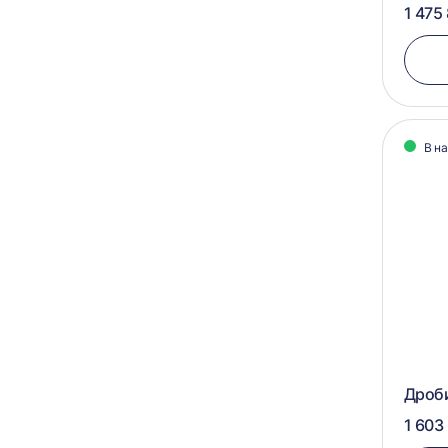
1 475
В н
Дроб
1 603