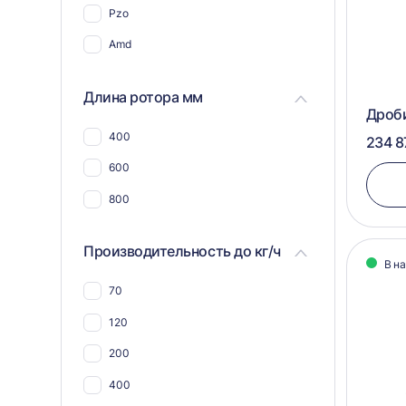
Pzo
Для соли
Amd
Для пластика, полимеров,
пластмассы
Длина ротора мм
Для пвх отходов
Дроб
Для шин и покрышек
400
234 8
Для стекла
600
Для синтепона
800
Для пнд
Производительность до кг/ч
Для угля
В н
Для макулатуры
70
Для арболита
120
Для металлической стружки
200
Для дсп и мдф
400