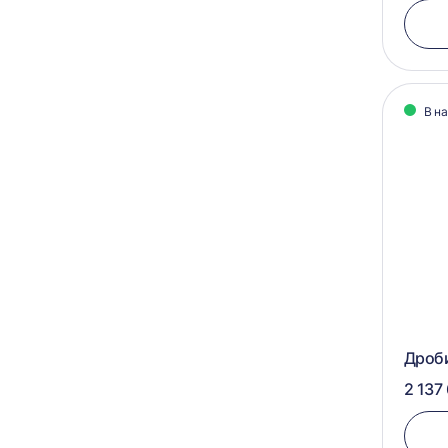
В н
Дроб
2 137