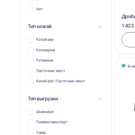
Нет
Дроб
1 423
Тип ножей
Косой рез
Каскадные
Роторные
В н
Ласточкин хвост
Косой рез / Ласточкин хвост
Тип выгрузки
Шнековая
Пневмотранспорт
Горка