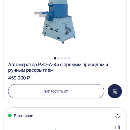
1
2
3
4
5
Агломератор PZO-А-45 с прямым приводом и
ручным раскрытием
459 000 ₽
ЗАПРОСИТЬ КП
Добави
в
корзин
В наличии
Добав
в
избра
Добав