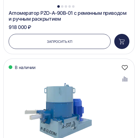
1
2
3
4
5
Агломератор PZO-A-90B-01 с ременным приводом
и ручным раскрытием
918 000 ₽
ЗАПРОСИТЬ КП
Добави
в
корзин
В наличии
Добав
в
избра
Добав
в
сравн