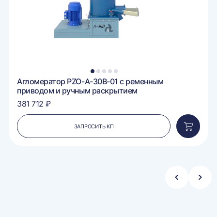
1
2
3
4
5
Агломератор PZO-A-30B-01 с ременным
приводом и ручным раскрытием
381 712 ₽
ЗАПРОСИТЬ КП
вить
Добавит
в
ину
корзину
Стрелка
Стре
влево
впра