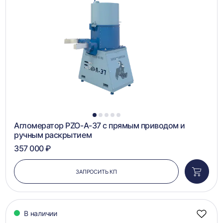
в
сравн
1
2
3
4
5
Агломератор PZO-А-37 с прямым приводом и
ручным раскрытием
357 000 ₽
ЗАПРОСИТЬ КП
Добави
в
корзин
В наличии
Добав