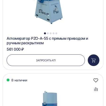
1
2
3
4
5
Агломератор PZO-А-55 с прямым приводом и
ручным раскрытием
561 000 ₽
ЗАПРОСИТЬ КП
Добави
в
корзин
В наличии
Добав
в
избра
Добав
в
сравн