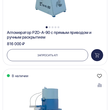
1
2
3
4
5
Агломератор PZO-А-90 с прямым приводом и
ручным раскрытием
816 000 ₽
ЗАПРОСИТЬ КП
Добави
в
корзин
В наличии
Добав
в
избра
Добав
в
сравн