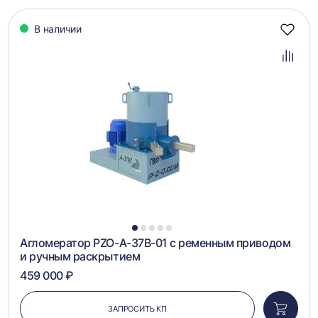
В наличии
Добав
в
избра
Добав
в
сравн
1
2
3
4
5
Агломератор PZO-А-37B-01 с ременным приводом
и ручным раскрытием
459 000 ₽
ЗАПРОСИТЬ КП
Добави