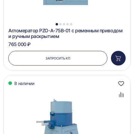
1
2
3
4
5
Агломератор PZO-A-75B-01 с ременным приводом
и ручным раскрытием
765 000 ₽
ЗАПРОСИТЬ КП
Добави
в
корзин
В наличии
Добав
в
избра
Добав
в
сравн