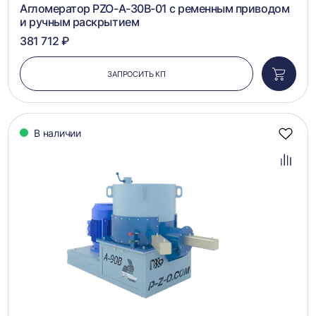
Агломератор PZO-A-30B-01 с ременным приводом
и ручным раскрытием
381 712 ₽
ЗАПРОСИТЬ КП
Добави
в
корзин
В наличии
Добав
в
избра
Добав
в
сравн