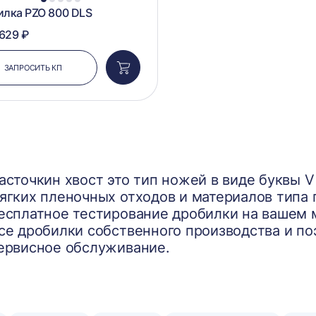
1
2
3
4
5
лка PZO 800 DLS
 629 ₽
ЗАПРОСИТЬ КП
Добавить
в
корзину
асточкин хвост это тип ножей в виде буквы 
ягких пленочных отходов и материалов типа 
есплатное тестирование дробилки на вашем 
се дробилки собственного производства и п
ервисное обслуживание.