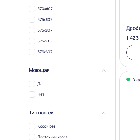
Для кабеля и проводов
570х607
Для шпона
575х607
Для поддонов и паллет
Дроби
575х807
Для труб
1 423
575х407
576х607
Моющая
В н
Да
Нет
Тип ножей
Косой рез
Ласточкин хвост