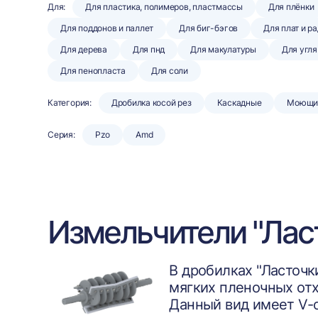
Для:
Для пластика, полимеров, пластмассы
Для плёнки
Для поддонов и паллет
Для биг-бэгов
Для плат и р
Для дерева
Для пнд
Для макулатуры
Для угля
Для пенопласта
Для соли
Категория:
Дробилка косой рез
Каскадные
Моющи
Серия:
Pzo
Amd
Измельчители "Лас
В дробилках "Ласточк
мягких пленочных отх
Данный вид имеет V-о