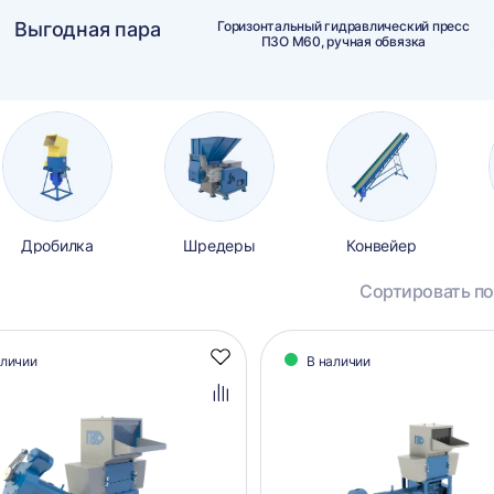
Выгодная пара
Горизонтальный гидравлический пресс
ПЗО М60, ручная обвязка
Дробилка
Шредеры
Конвейер
Сортировать по
алог
аличии
В наличии
Добавить
аров
в
избранное
Добавить
в
сравнение