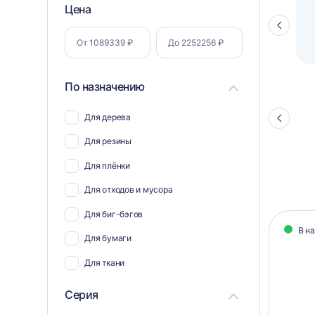
Фильтр
Цена
Полуавтоматический паллетоупаковщик
ПЗО BPW-2000
Стрелка
по
влево
параметрам
По назначению
Для дерева
Стрелка
влево
Для резины
Для плёнки
Для отходов и мусора
Кат
Для биг-бэгов
В н
тов
Для бумаги
Для ткани
Для пэт бутылок
Серия
Для соли