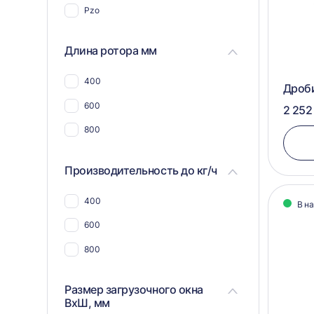
Pzo
Для пластика, полимеров,
пластмассы
Длина ротора мм
Для пвх отходов
Для шин и покрышек
400
Дроби
Для стекла
600
2 252
Для синтепона
800
Для пнд
Производительность до кг/ч
Для угля
Для макулатуры
400
В н
Для арболита
600
Для металлической стружки
800
Для дсп и мдф
Размер загрузочного окна
Для щебня
ВхШ, мм