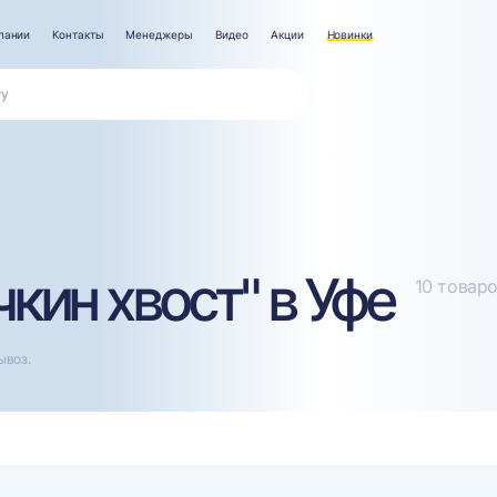
пании
Контакты
Менеджеры
Видео
Акции
Новинки
кин хвост" в Уфе
10 товар
ывоз.