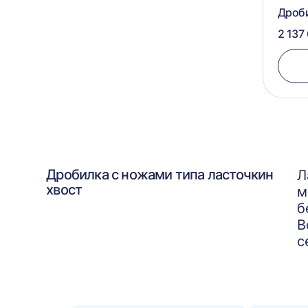
Дроби
2 137
Дробилка с ножами типа ласточкин
Л
хвост
м
б
В
с