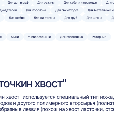
Для дсп и мдф
Для резины
Для кабеля и проводов
Для 
адиодеталей
Для поролона
Для пвх отходов
Для металлическ
Для щебня
Для синтепона
Для труб
Для шпона
Д
е
Мини
Универсальные
Для известняка
Роторные
точкин хвост"
ин хвост" используется специальный тип ножа
одов и другого полимерного вторсырья (полиэти
бразные лезвия (похож на хвост ласточки, отс