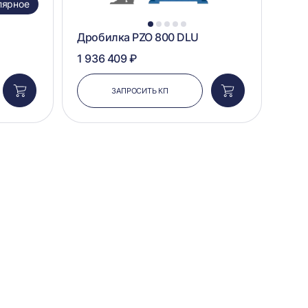
лярное
1
2
3
4
5
Дробилка PZO 800 DLU
1 936 409 ₽
ЗАПРОСИТЬ КП
Добавить
Добавить
в
в
корзину
корзину