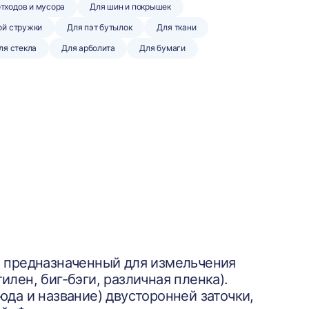
отходов и мусора
Для шин и покрышек
ой стружки
Для пэт бутылок
Для ткани
ля стекла
Для арболита
Для бумаги
, предназначенный для измельчения
лен, биг-бэги, различная пленка).
юда и название) двусторонней заточки,