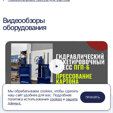
Видеообзоры
оборудования
Мы обрабатываем cookies, чтобы сделать
наш сайт удобнее для вас. Подробнее:
ПРИМЕНИТЬ
ЗАКРЫТЬ
ЗАКРЫТЬ
ЗАКРЫТЬ
ПРИНЯТЬ
Пресс гидравлический вертикальный ПГП-6 на
политика использования
cookies
и
защита
картоне, видеообзор
данных.
Меню
Сравнение
Избранное
Корзина
Поиск