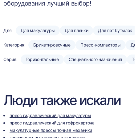
оборудования лучший выбор!
Для:
Для макулатуры
Для пленки
Для пэт бутылок
Категория:
Брикетировочные
Пресс-компакторы
Для
Серия:
Горизонтальные
Специального назначения
То
Люди также искали
пресс гидравлический для макулатуры
пресс гидравлический для гофрокартона
макулатурные прессы точная механика
горизонтальные прессы для картона