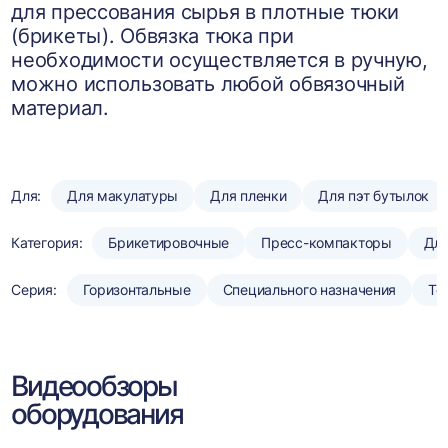
для прессования сырья в плотные тюки
(брикеты). Обвязка тюка при
необходимости осуществляется в ручную,
можно использовать любой обвязочный
материал.
Для:
Для макулатуры
Для пленки
Для пэт бутылок
Категория:
Брикетировочные
Пресс-компакторы
Для
Серия:
Горизонтальные
Специального назначения
То
Видеообзоры
оборудования