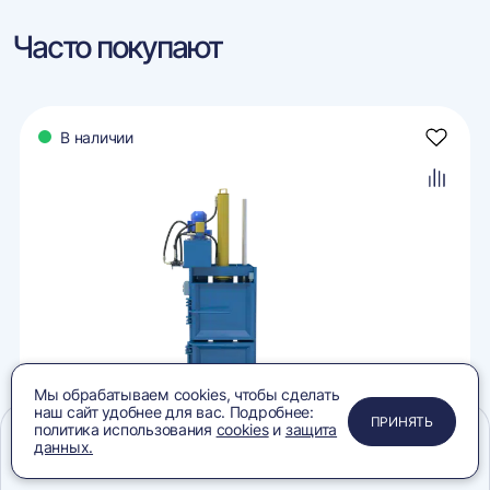
Часто покупают
В наличии
авить
Добави
в
ранное
избран
авить
Добави
в
внение
сравне
Мы обрабатываем cookies, чтобы сделать
наш сайт удобнее для вас. Подробнее:
ПРИМЕНИТЬ
ЗАКРЫТЬ
ЗАКРЫТЬ
ЗАКРЫТЬ
ПРИНЯТЬ
политика использования
cookies
и
защита
данных.
1
2
3
4
5
Пресс PZO-4 (ПГП-4) мини (компакт), 380В
Меню
Сравнение
Избранное
Корзина
Поиск