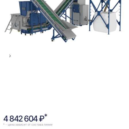
Стрелка
вправо
*
4 842 604 ₽
* - цена зависит от состава линии