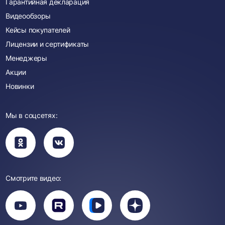
Гарантийная декларация
Видеообзоры
Кейсы покупателей
Лицензии и сертификаты
Менеджеры
Акции
Новинки
Мы в соцсетях:
Вы
Вы
перейдете
перейдете
в
в
группу
группу
Одноклассники
ВКонтакте
Смотрите видео:
Вы
перейдете
Вы
Вы
Вы
на
перейдете
перейдете
перейдете
канал
на
на
на