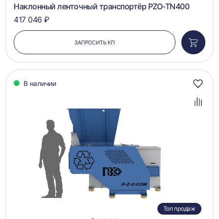
Наклонный ленточный транспортёр PZO-TN400
417 046 ₽
ЗАПРОСИТЬ КП
Добави
в
корзин
В наличии
Добав
в
избра
Добав
в
сравн
Топ продаж