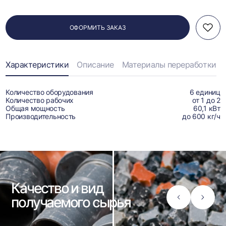
ОФОРМИТЬ ЗАКАЗ
Характеристики
Описание
Материалы переработки
Количество оборудования
6 единиц
Количество рабочих
от 1 до 2
Общая мощность
60,1 кВт
Производительность
до 600 кг/ч
Качество и вид
получаемого сырья
Стрелка
Стрел
влево
вправ