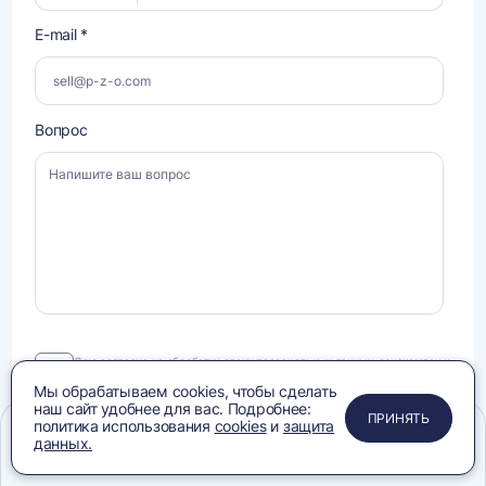
E-mail *
Вопрос
Даю
Даю
согласие на обработку своих персональных данных
, ознакомлен и
согласен с условиями
Политики конфиденциальности
, ознакомлен с
согласие
Политикой в отношении
обработки персональных данных
.
Мы обрабатываем cookies, чтобы сделать
на
наш сайт удобнее для вас. Подробнее:
обработку
ЗАКРЫТЬ
ЗАКРЫТЬ
ЗАКРЫТЬ
ПРИНЯТЬ
политика использования
cookies
и
защита
своих
данных.
персональных
ОТПРАВИТЬ
данных.
Меню
Сравнение
Избранное
Корзина
Поиск