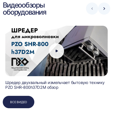
Видеообзоры
оборудования
Стрелка
Стре
влево
впра
Шредер двухвальный измельчает бытовую технику
PZO SHR-800h37D2M обзор
ВСЕ ВИДЕО