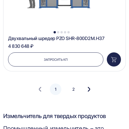
1
2
3
4
5
Двухвальный шредер PZO SHR-800D2M.H37
4 830 648 ₽
ЗАПРОСИТЬ КП
Добави
в
корзин
1
2
Следующая
страница
Измельчитель для твердых продуктов
Промышленный измельчитель – это