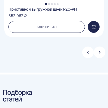
1
2
3
4
5
Приставной выгружной шнек PZO-VH
552 067 ₽
ЗАПРОСИТЬ КП
вить
Добавит
в
ину
корзину
Стрелка
Стре
влево
впра
Подборка
статей