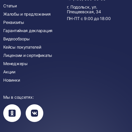
Статьи
г. Подольск, ул.
Плещеевская, 34
Жалобы и предложения
ПН-ПТ с
9:00
до
18:00
Реквизиты
Гарантийная декларация
Видеообзоры
Кейсы покупателей
Лицензии и сертификаты
Менеджеры
Акции
Новинки
Мы в соцсетях:
Вы
Вы
перейдете
перейдете
в
в
группу
группу
Одноклассники
ВКонтакте