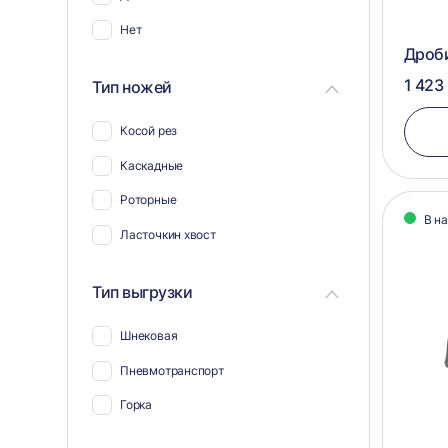
Нет
Дроб
1 423
Тип ножей
Косой рез
Каскадные
Роторные
В н
Ласточкин хвост
Тип выгрузки
Шнековая
Пневмотранспорт
Горка