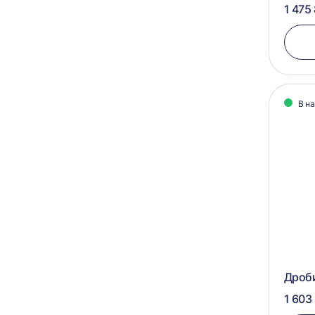
1 475
В н
Дроб
1 603