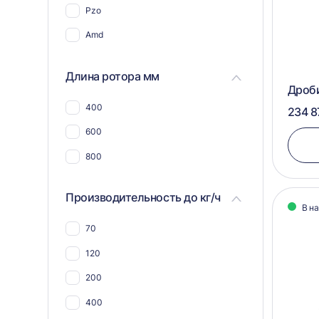
Pzo
Для пэт бутылок
Amd
Для соли
Для пластика, полимеров,
Длина ротора мм
пластмассы
Дроб
Для пвх отходов
400
234 8
Для шин и покрышек
600
Для стекла
800
Для синтепона
Производительность до кг/ч
Для пнд
В н
Для угля
70
Для макулатуры
120
Для металлической стружки
200
Для дсп и мдф
400