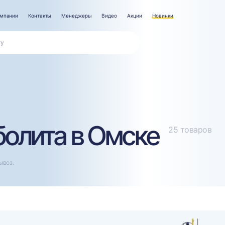
омпании
Контакты
Менеджеры
Видео
Акции
Новинки
болита в Омске
25 товаров
ывоз.