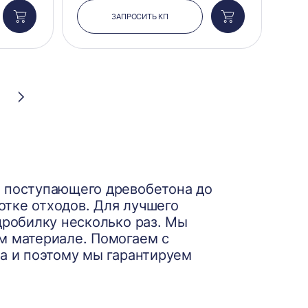
ЗАПРОСИТЬ КП
Добавить
Добавить
в
в
корзину
корзину
Следующая
страница
я поступающего древобетона до
тке отходов. Для лучшего
дробилку несколько раз. Мы
м материале. Помогаем с
а и поэтому мы гарантируем