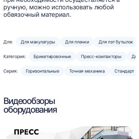
ручную, можно использовать любой
обвязочный материал.
Для:
Для макулатуры
Для пленки
Для пэт бутылок
Категория:
Брикетировочные
Пресс-компакторы
Для
Серия:
Горизонтальные
Точная механика
Стандарт
Видеообзоры
оборудования