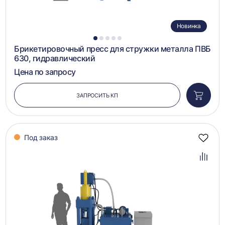
Новинка
1
2
3
4
5
Брикетировочный пресс для стружки металла ПВБ
630, гидравлический
Цена по запросу
ЗАПРОСИТЬ КП
Добави
в
корзин
Под заказ
Добав
в
избра
Добав
в
сравн