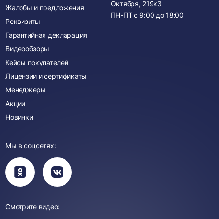
Октября, 219к3
Жалобы и предложения
ПН-ПТ с
9:00
до
18:00
Реквизиты
Гарантийная декларация
Видеообзоры
Кейсы покупателей
Лицензии и сертификаты
Менеджеры
Акции
Новинки
Мы в соцсетях:
Вы
Вы
перейдете
перейдете
в
в
группу
группу
Одноклассники
ВКонтакте
Смотрите видео: