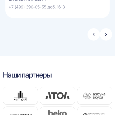
+7 (499) 390-05-55 доб. 1613
Стрелка
Стре
влево
впра
Наши партнеры