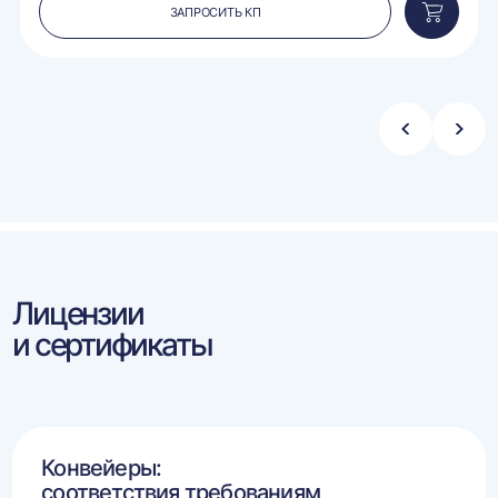
ЗАПРОСИТЬ КП
вить
Добавит
в
ину
корзину
Стрелка
Стре
влево
впра
Лицензии
и сертификаты
Конвейеры:
соответствия требованиям