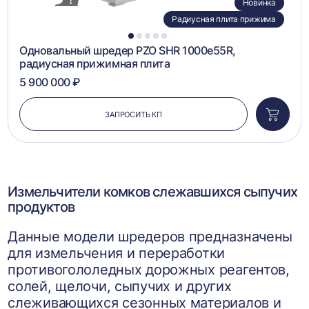
Новинка
Радиусная плита прижима
1
2
3
4
5
Одновальный шредер PZO SHR 1000e55R,
радиусная прижимная плита
5 900 000 ₽
ЗАПРОСИТЬ КП
Добави
в
корзин
Измельчители комков слежавшихся сыпучих
продуктов
Данные модели шредеров предназначены
для измельчения и переработки
противогололедных дорожных реагентов,
солей, щелочи, сыпучих и других
слеживающихся сезонных материалов и