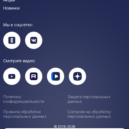
Новинки
Мы в соцсетях:
Вы
Вы
перейдете
перейдете
в
в
группу
группу
Одноклассники
ВКонтакте
Смотрите видео:
Вы
перейдете
Вы
Вы
Вы
на
перейдете
перейдете
перейдете
канал
на
на
на
YouTube
канал
канал
канал
Rutube
Вк
Дзен
Политика
Защита персональных
Видео
конфиденциальности
данных
Правила обработки
Согласие на обработку
персональных данных
персональных данных
© 2016-2026