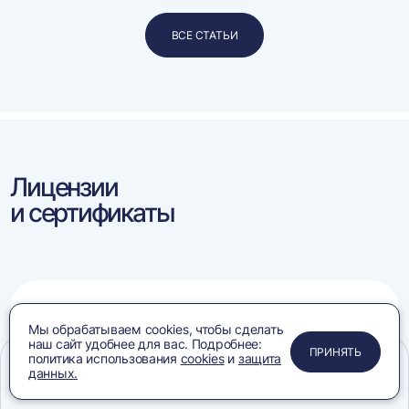
ВСЕ СТАТЬИ
Лицензии
и сертификаты
Конвейеры:
Мы обрабатываем cookies, чтобы сделать
соответствия требованиям
наш сайт удобнее для вас. Подробнее:
ПРИМЕНИТЬ
ЗАКРЫТЬ
ЗАКРЫТЬ
ЗАКРЫТЬ
ПРИНЯТЬ
политика использования
cookies
и
защита
данных.
Меню
Сравнение
Избранное
Корзина
Поиск