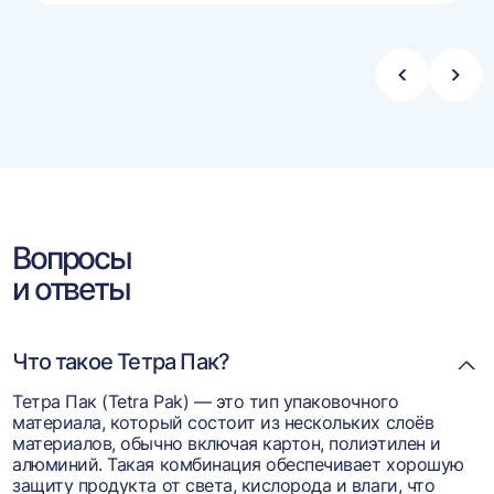
ину
корзину
Стрелка
Стре
влево
впра
Вопросы
и ответы
Что такое Тетра Пак?
Тетра Пак (Tetra Pak) — это тип упаковочного
материала, который состоит из нескольких слоёв
материалов, обычно включая картон, полиэтилен и
алюминий. Такая комбинация обеспечивает хорошую
защиту продукта от света, кислорода и влаги, что