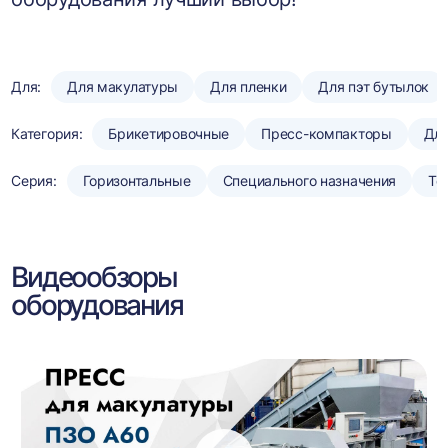
Для:
Для макулатуры
Для пленки
Для пэт бутылок
Категория:
Брикетировочные
Пресс-компакторы
Для
Серия:
Горизонтальные
Специального назначения
То
Видеообзоры
оборудования