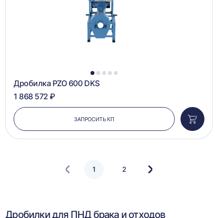
1
2
3
4
5
Дробилка PZO 600 DKS
1 868 572 ₽
ЗАПРОСИТЬ КП
Добави
в
корзин
1
2
Следующая
страница
Дробилки для ПНД брака и отходов