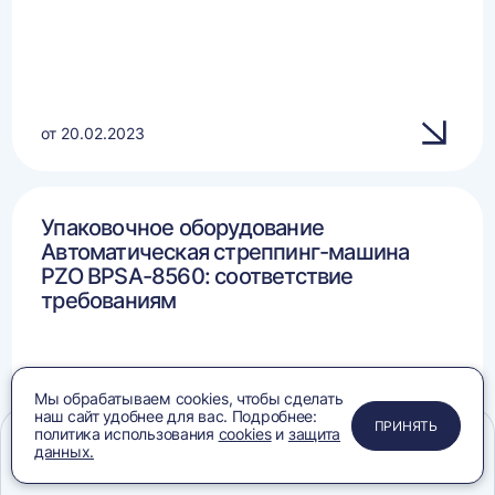
от 20.02.2023
Упаковочное оборудование
Автоматическая стреппинг-машина
PZO BPSA-8560: соответствие
требованиям
Мы обрабатываем cookies, чтобы сделать
наш сайт удобнее для вас. Подробнее:
ПРИМЕНИТЬ
ЗАКРЫТЬ
ЗАКРЫТЬ
ЗАКРЫТЬ
ПРИНЯТЬ
политика использования
cookies
и
защита
данных.
Меню
Сравнение
Избранное
Корзина
Поиск
от 09.12.2024