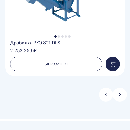
1
2
3
4
5
Дробилка PZO 801 DLS
2 252 256 ₽
ЗАПРОСИТЬ КП
вить
Добавит
в
ину
корзину
Стрелка
Стре
влево
впра