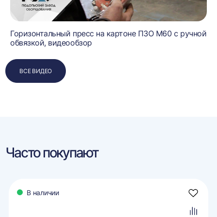
Горизонтальный пресс на картоне ПЗО М60 с ручной
обвязкой, видеообзор
ВСЕ ВИДЕО
Часто покупают
В наличии
авить
Добави
в
ранное
избран
авить
Добави