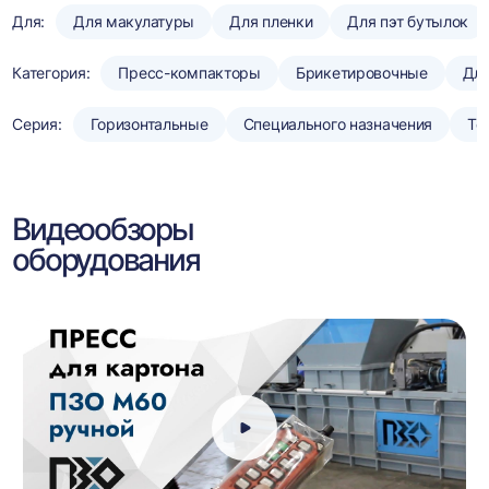
Для:
Для макулатуры
Для пленки
Для пэт бутылок
Категория:
Пресс-компакторы
Брикетировочные
Для
Серия:
Горизонтальные
Специального назначения
То
Видеообзоры
оборудования