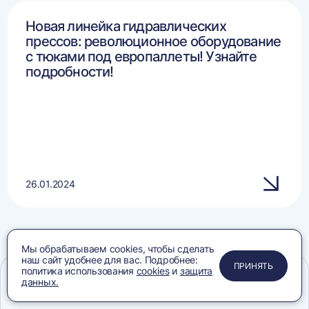
Новая линейка гидравлических
прессов: революционное оборудование
с тюками под европаллеты! Узнайте
подробности!
26.01.2024
Мы обрабатываем cookies, чтобы сделать
наш сайт удобнее для вас. Подробнее:
ВСЕ СТАТЬИ
ПРИМЕНИТЬ
ЗАКРЫТЬ
ЗАКРЫТЬ
ЗАКРЫТЬ
ПРИНЯТЬ
политика использования
cookies
и
защита
данных.
Меню
Сравнение
Избранное
Корзина
Поиск