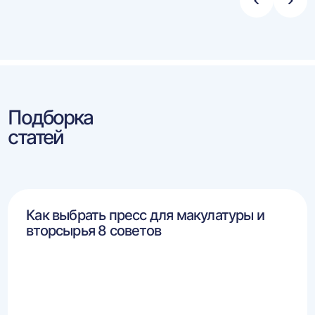
Стрелка
Стре
влево
впра
Подборка
статей
Как выбрать пресс для макулатуры и
вторсырья 8 советов