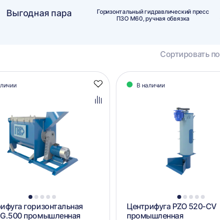
Выгодная пара
Горизонтальный гидравлический пресс
ПЗО М60, ручная обвязка
Сортировать по
алог
аличии
В наличии
Добавить
аров
в
избранное
Добавить
в
сравнение
1
2
3
4
5
1
2
3
4
5
ифуга горизонтальная
Центрифуга PZO 520-CV
CG.500 промышленная
промышленная