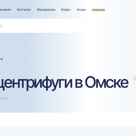
омпании
Контакты
Менеджеры
Видео
Акции
Новинки
ги
ентрифуги в Омске
ывоз.