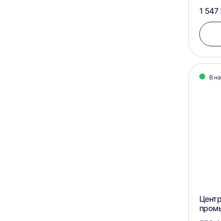
1 547
В н
Центр
пром