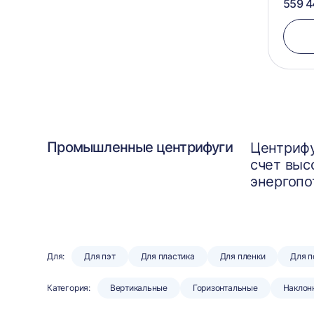
559 4
Промышленные центрифуги
Центрифу
счет выс
энергопо
Для:
Для пэт
Для пластика
Для пленки
Для 
Категория:
Вертикальные
Горизонтальные
Наклон