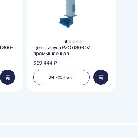
1
2
3
4
5
 300-
Центрифуга PZO 630-CV
Цент
промышленная
380/
559 444 ₽
469 
ЗАПРОСИТЬ КП
Добавить
Добавить
в
в
корзину
корзину