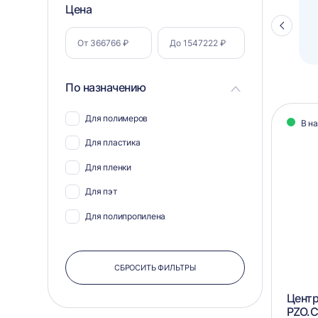
Фильтр
Цена
Полуавтоматический паллетоупаковщик
ПЗО BPW-2000
Стрелка
по
влево
параметрам
По назначению
Кат
Для полимеров
В н
тов
Для пластика
Для пленки
Для пэт
Для полипропилена
СБРОСИТЬ ФИЛЬТРЫ
Центр
PZO.