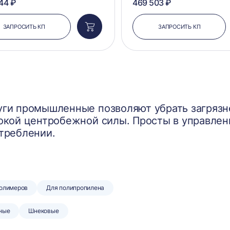
44 ₽
469 503 ₽
ЗАПРОСИТЬ КП
ЗАПРОСИТЬ КП
Добавить
в
корзину
ги промышленные позволяют убрать загрязне
окой центробежной силы. Просты в управлен
треблении.
полимеров
Для полипропилена
ные
Шнековые