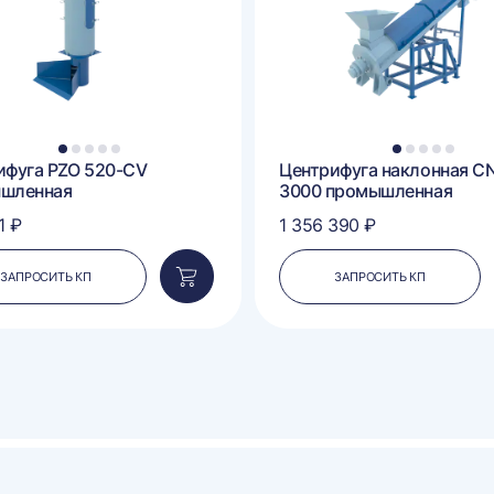
1
2
3
4
5
1
2
3
4
5
ифуга PZO 520-CV
Центрифуга наклонная CN
шленная
3000 промышленная
1 ₽
1 356 390 ₽
ЗАПРОСИТЬ КП
ЗАПРОСИТЬ КП
Добавить
в
корзину