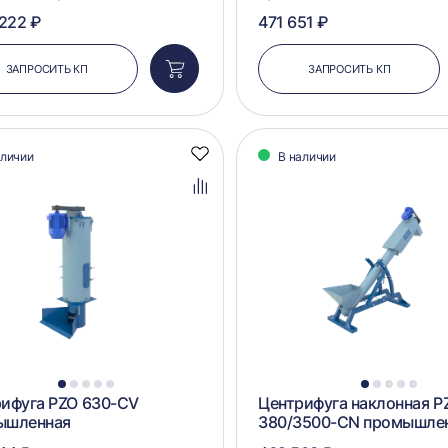
 222 ₽
471 651 ₽
ЗАПРОСИТЬ КП
ЗАПРОСИТЬ КП
Добавить
в
корзину
аличии
В наличии
Добавить
в
избранное
Добавить
в
сравнение
1
2
3
4
5
1
2
3
4
5
ифуга PZO 630-CV
Центрифуга наклонная P
ышленная
380/3500-CN промышле