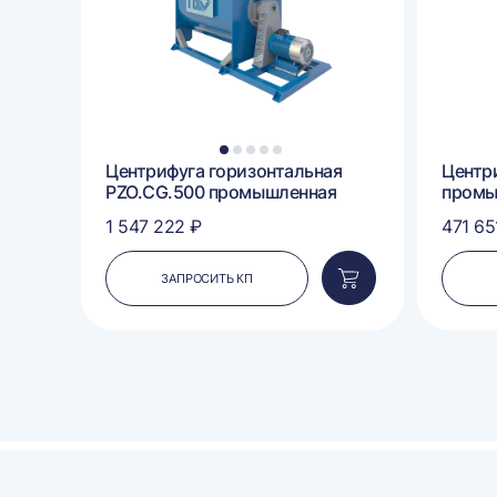
1
2
3
4
5
Центрифуга горизонтальная
Центр
PZO.CG.500 промышленная
промы
1 547 222 ₽
471 65
ЗАПРОСИТЬ КП
Добавить
Добавить
в
в
корзину
корзину