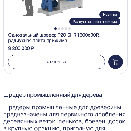
Новинка
Радиусная плита прижима
1
2
3
4
5
Одновальный шредер PZO SHR 1600e90R,
радиусная плита прижима
9 800 000 ₽
ЗАПРОСИТЬ КП
Добави
в
корзин
Шредер промышленный для дерева
Шредеры промышленные для древесины
предназначены для первичного дробления
деревянных веток, пеньков, бревен, досок
в крупную фракцию, пригодную для