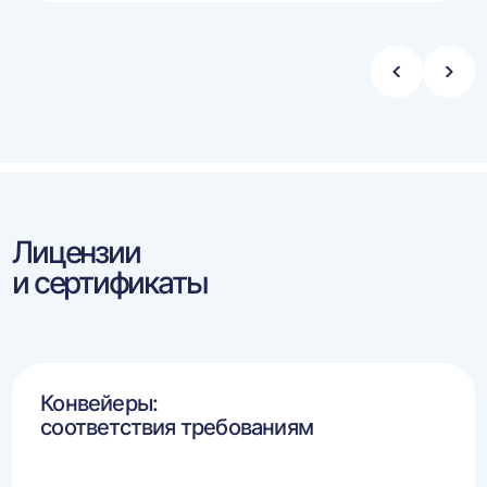
ину
корзину
Стрелка
Стре
влево
впра
Лицензии
и сертификаты
Конвейеры:
соответствия требованиям