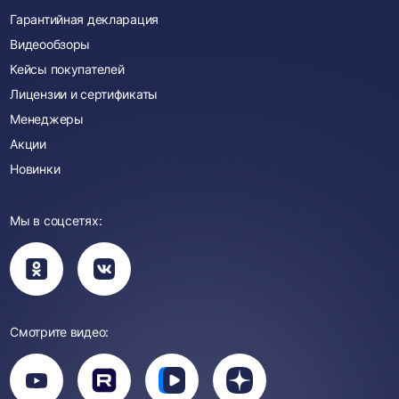
Гарантийная декларация
Видеообзоры
Кейсы покупателей
Лицензии и сертификаты
Менеджеры
Акции
Новинки
Мы в соцсетях:
Вы
Вы
перейдете
перейдете
в
в
группу
группу
Одноклассники
ВКонтакте
Смотрите видео:
Вы
перейдете
Вы
Вы
Вы
на