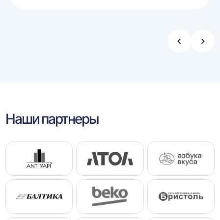
Стрелка
Стре
влево
впра
Наши партнеры