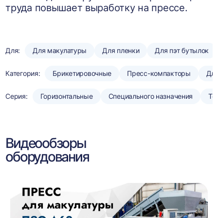
труда повышает выработку на прессе.
Для:
Для макулатуры
Для пленки
Для пэт бутылок
Категория:
Брикетировочные
Пресс-компакторы
Для
Серия:
Горизонтальные
Специального назначения
То
Видеообзоры
оборудования