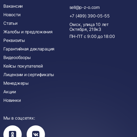
Вакансии
sell@p-z-o.com
Новости
+7 (499) 390-05-55
Статьи
Омск, улица 10 лет
Октября, 219к3
Жалобы и предложения
ПН-ПТ с
9:00
до
18:00
Реквизиты
Гарантийная декларация
Видеообзоры
Кейсы покупателей
Лицензии и сертификаты
Менеджеры
Акции
Новинки
Мы в соцсетях:
Вы
Вы
перейдете
перейдете