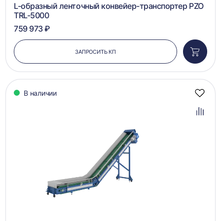
L-образный ленточный конвейер-транспортер PZO
TRL-5000
759 973 ₽
ЗАПРОСИТЬ КП
Добави
в
корзин
В наличии
Добав
в
избра
Добав
в
сравн