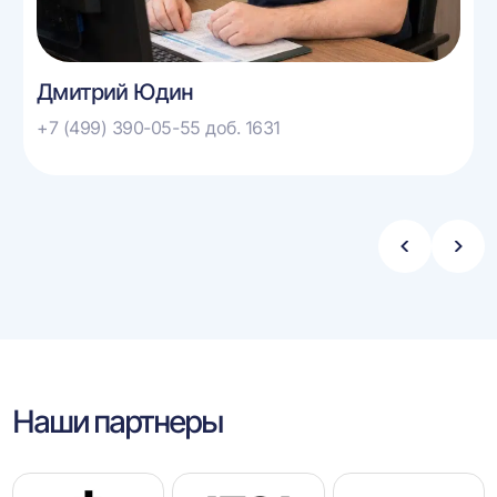
Дмитрий Юдин
+7 (499) 390-05-55 доб. 1631
Стрелка
Стре
влево
впра
Наши партнеры