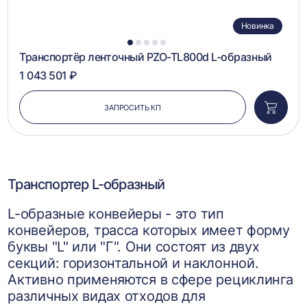
Новинка
1
2
3
4
5
Транспортёр ленточный PZO-TL800d L-образный
1 043 501 ₽
ЗАПРОСИТЬ КП
Добави
в
корзин
Транспортер L-образный
L-образные конвейеры - это тип
конвейеров, трасса которых имеет форму
буквы "L" или "Г". Они состоят из двух
секций: горизонтальной и наклонной.
Активно применяются в сфере рециклинга
различных видах отходов для