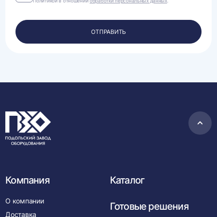
Политикой в отношении
обработки персональных данных
.
на
обработку
своих
персональных
ОТПРАВИТЬ
данных.
Пере
в
нача
Компания
Каталог
О компании
Готовые решения
Доставка