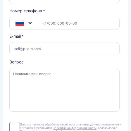
Номер телефона *
E-mail *
Вопрос
Даю
Даю
согласие на обработку своих персональных данных
, ознакомлен и
согласен с условиями
Политики конфиденциальности
, ознакомлен с
согласие