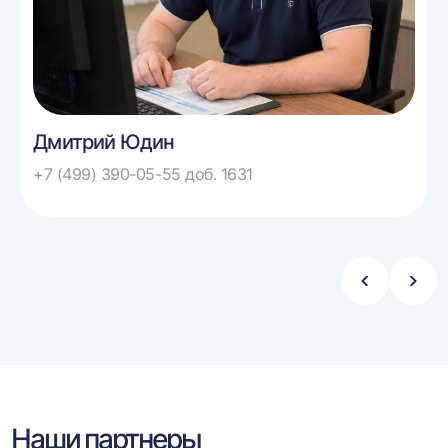
Дмитрий Юдин
+7 (499) 390-05-55 доб. 1631
Стрелка
Стре
влево
впра
Наши партнеры