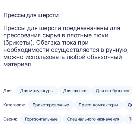
Прессы для шерсти
Прессы для шерсти предназначены для
прессования сырья в плотные тюки
(брикеты). Обвязка тюка при
необходимости осуществляется в ручную,
можно использовать любой обвязочный
материал.
Для:
Для макулатуры
Для пленки
Для пэт бутылок
Категория:
Брикетировочные
Пресс-компакторы
Для
Серия:
Горизонтальные
Специального назначения
То