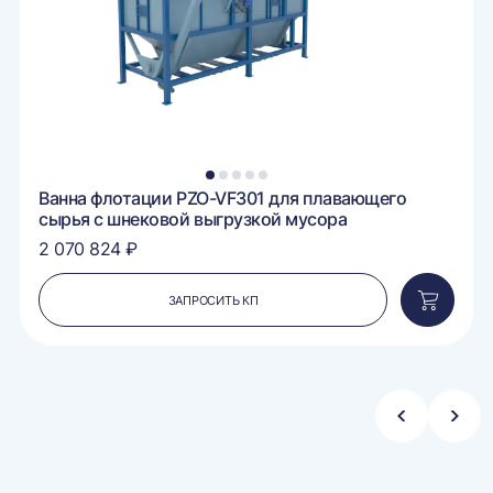
1
2
3
4
5
Ванна флотации PZO-VF301 для плавающего
сырья с шнековой выгрузкой мусора
2 070 824 ₽
ЗАПРОСИТЬ КП
вить
Добавит
в
ину
корзину
Стрелка
Стре
влево
впра