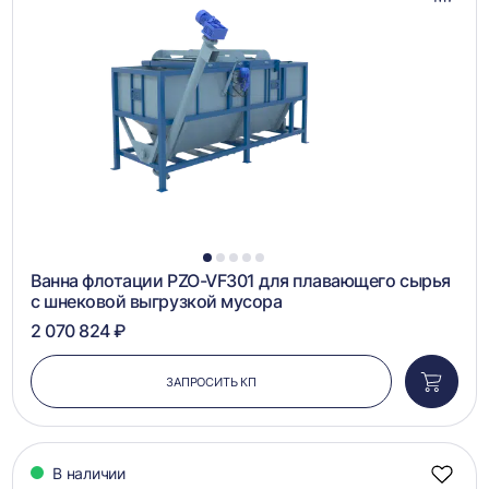
Добав
в
сравн
1
2
3
4
5
Ванна флотации PZO-VF301 для плавающего сырья
с шнековой выгрузкой мусора
2 070 824 ₽
ЗАПРОСИТЬ КП
Добави
в
корзин
В наличии
Добав