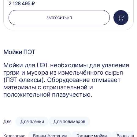
2 128 495 ₽
ЗАПРОСИТЬ КП
Добави
в
корзин
Мойки ПЭТ
Мойки для ПЭТ необходимы для удаления
грязи и мусора из измельчённого сырья
(ПЭТ флексы). Оборудование отмывает
материалы с отрицательной и
положительной плавучестью.
Для:
Для плёнки
Для полимеров
Категория:
Ванны флотации
Горячие мойки
Ванны шн