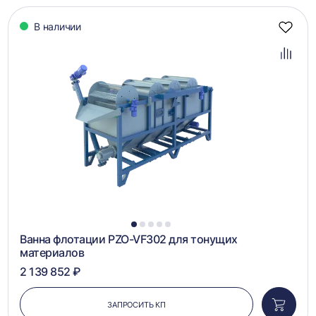
В наличии
Добав
в
избра
Добав
в
сравн
1
2
3
4
5
Ванна флотации PZO-VF302 для тонущих
материалов
2 139 852 ₽
ЗАПРОСИТЬ КП
Добави