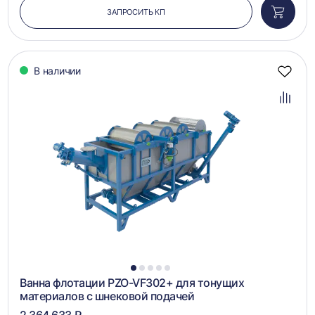
ЗАПРОСИТЬ КП
Добави
в
корзин
В наличии
Добав
в
избра
Добав
в
сравн
1
2
3
4
5
Ванна флотации PZO-VF302+ для тонущих
материалов с шнековой подачей