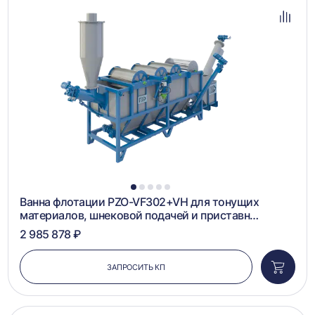
в
избра
Добав
в
сравн
1
2
3
4
5
Ванна флотации PZO-VF302+VH для тонущих
материалов, шнековой подачей и приставн…
2 985 878 ₽
ЗАПРОСИТЬ КП
Добави
в
корзин