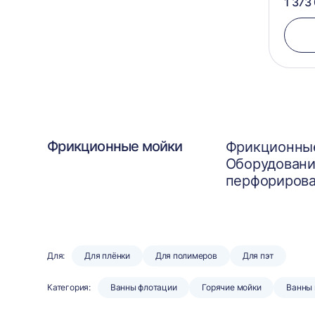
1 373
Фрикционные мойки
Фрикционные
Оборудовани
перфорирова
Для:
Для плёнки
Для полимеров
Для пэт
Категория:
Ванны флотации
Горячие мойки
Ванны