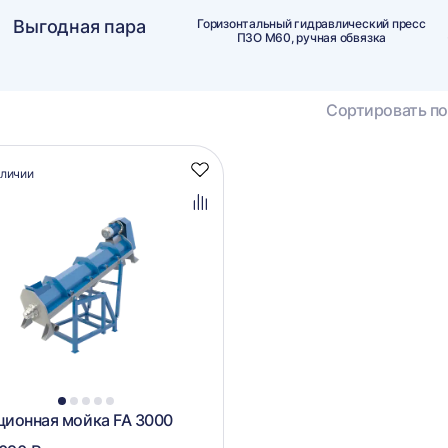
Выгодная пара
Горизонтальный гидравлический пресс
ПЗО М60, ручная обвязка
Сортировать по
алог
аличии
Добавить
аров
в
избранное
Добавить
в
сравнение
1
2
3
4
5
ионная мойка FA 3000