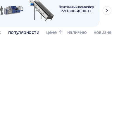
Ленточный конвейер
PZO 800-4000-TL
Стрелка
вправо
:
популярности
цене
наличию
новизне