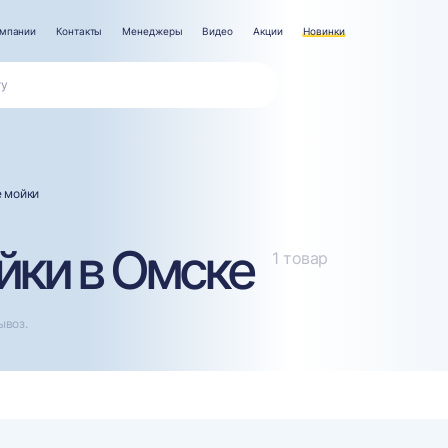
омпании
Контакты
Менеджеры
Видео
Акции
Новинки
 мойки
ки в Омске
1 товар
ывоз.