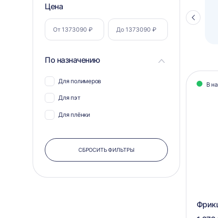
Фильтр
Цена
Полуавтоматический паллетоупаковщик
ПЗО BPW-2000
Стрелка
по
влево
параметрам
По назначению
Кат
Для полимеров
В н
тов
Для пэт
Для плёнки
СБРОСИТЬ ФИЛЬТРЫ
Фрикц