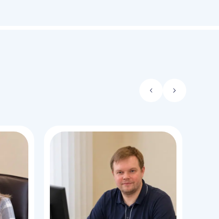
Стрелка
Стрелка
влево
вправо