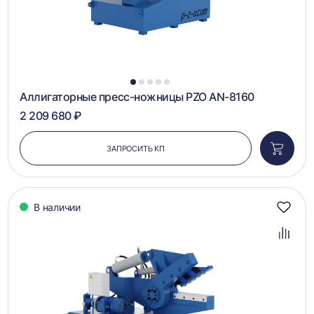
1
2
3
4
5
Аллигаторные пресс-ножницы PZO AN-8160
2 209 680 ₽
ЗАПРОСИТЬ КП
Добави
в
корзин
В наличии
Добав
в
избра
Добав
в
сравн