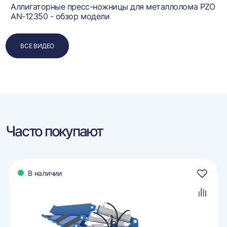
Аллигаторные пресс-ножницы для металлолома PZO
AN-12350 - обзор модели
ВСЕ ВИДЕО
Часто покупают
В наличии
авить
Добави
в
ранное
избран
авить
Добави
в
внение
сравне