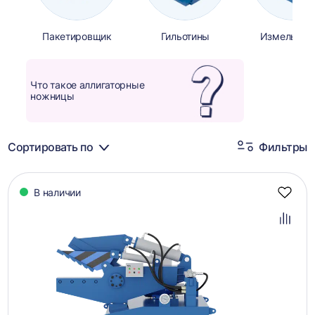
Пакетировщик
Гильотины
Измельчит
Что такое аллигаторные
ножницы
Сортировать по
Фильтры
Каталог
В наличии
товаров
Добав
в
избра
Добав
в
сравн