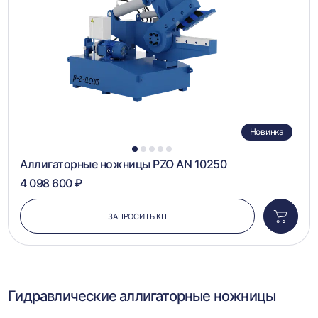
сравн
Новинка
1
2
3
4
5
Аллигаторные ножницы PZO AN 10250
4 098 600 ₽
ЗАПРОСИТЬ КП
Добави
в
корзин
Гидравлические аллигаторные ножницы