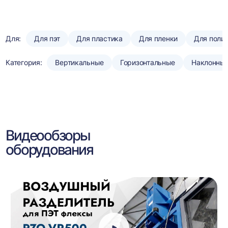
Для:
Для пэт
Для пластика
Для пленки
Для поли
Категория:
Вертикальные
Горизонтальные
Наклонны
Видеообзоры
оборудования