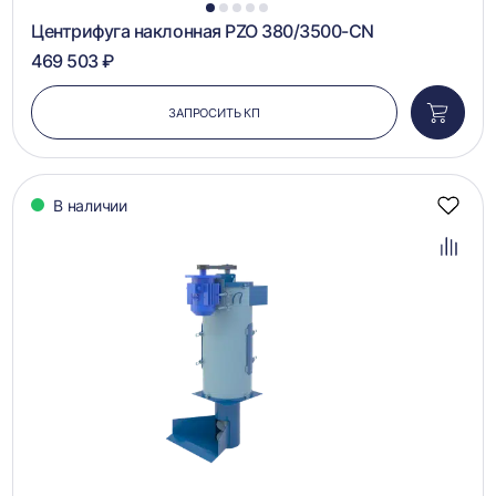
1
2
3
4
5
Центрифуга наклонная PZO 380/3500-CN
469 503 ₽
ЗАПРОСИТЬ КП
Добави
в
корзин
В наличии
Добав
в
избра
Добав
в
сравн