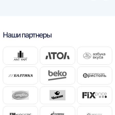
влево
впра
Наши партнеры