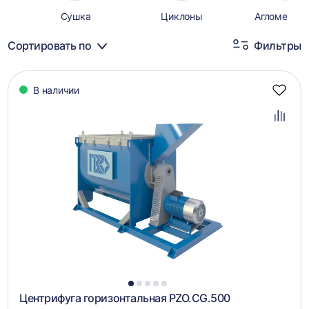
Сушка
Циклоны
Агломерат
Сортировать по
Фильтры
Каталог
В наличии
товаров
Добав
в
избра
Добав
в
сравн
1
2
3
4
5
Центрифуга горизонтальная PZO.CG.500