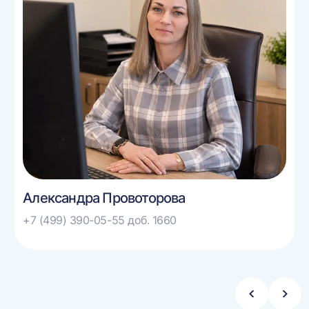
Александра Провоторова
+7 (499) 390-05-55 доб. 1660
Стрелка
Стре