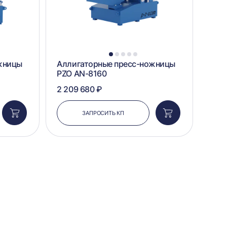
1
2
3
4
5
жницы
Аллигаторные пресс-ножницы
PZO AN-8160
2 209 680 ₽
ЗАПРОСИТЬ КП
Добавить
Добавить
в
в
корзину
корзину