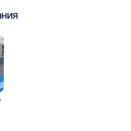
ания
O