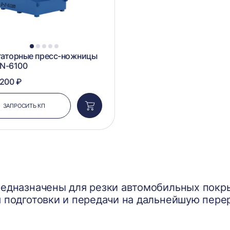
1
2
3
4
5
гаторные пресс-ножницы
AN-6100
 200 ₽
ЗАПРОСИТЬ КП
Добавить
в
корзину
редназначены для резки автомобильных покр
 подготовки и передачи на дальнейшую пере