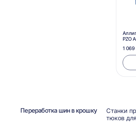
Алли
PZO 
1 069
Переработка шин в крошку
Станки п
тюков для