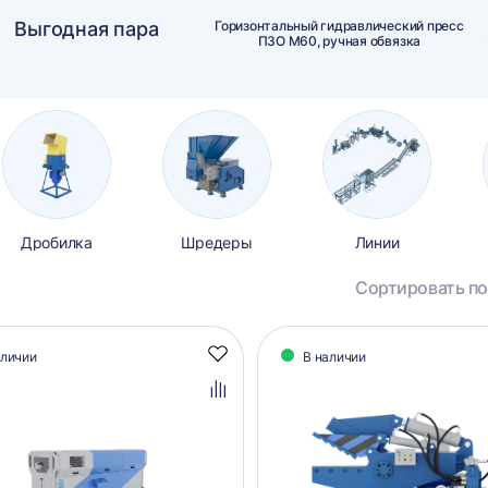
Выгодная пара
Горизонтальный гидравлический пресс
ПЗО М60, ручная обвязка
Дробилка
Шредеры
Линии
Сортировать по
алог
аличии
В наличии
Добавить
аров
в
избранное
Добавить
в
сравнение