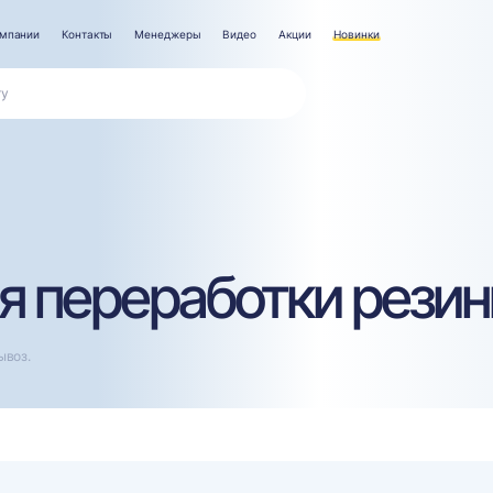
омпании
Контакты
Менеджеры
Видео
Акции
Новинки
я переработки резин
ывоз.