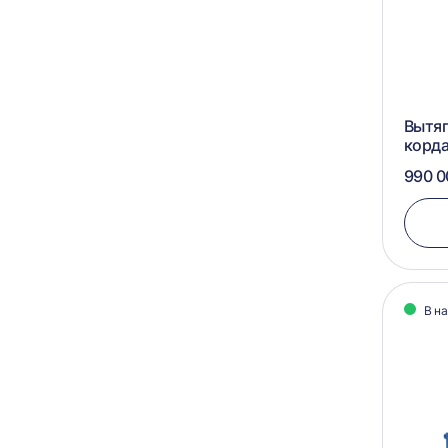
Вытяг
корда
990 0
В н