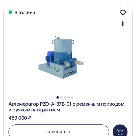
В наличии
Добав
в
избра
Добав
в
сравн
1
2
3
4
5
Агломератор PZO-А-37B-01 с ременным приводом
и ручным раскрытием
459 000 ₽
ЗАПРОСИТЬ КП
Добави