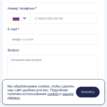
Номер телефона *
E-mail *
Вопрос
Мы обрабатываем cookies, чтобы сделать
наш сайт удобнее для вас. Подробнее:
ПРИМЕНИТЬ
ЗАКРЫТЬ
ЗАКРЫТЬ
ЗАКРЫТЬ
ПРИНЯТЬ
политика использования
cookies
и
защита
данных.
Даю
Даю
согласие на обработку своих персональных данных
, ознакомлен и
Меню
Сравнение
Избранное
Корзина
Поиск
согласен с условиями
Политики конфиденциальности
, ознакомлен с
согласие
Политикой в отношении
обработки персональных данных
.