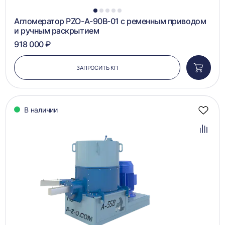
1
2
3
4
5
Агломератор PZO-A-90B-01 с ременным приводом
и ручным раскрытием
918 000 ₽
ЗАПРОСИТЬ КП
Добави
в
корзин
В наличии
Добав
в
избра
Добав
в
сравн