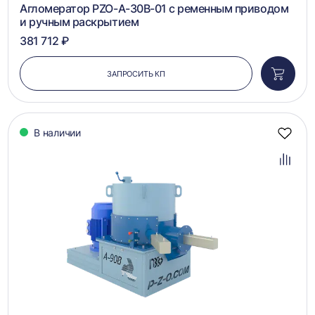
Агломератор PZO-A-30B-01 с ременным приводом
и ручным раскрытием
381 712 ₽
ЗАПРОСИТЬ КП
Добави
в
корзин
В наличии
Добав
в
избра
Добав
в
сравн