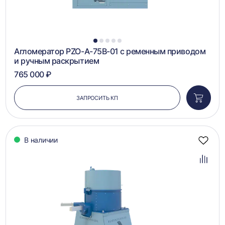
1
2
3
4
5
Агломератор PZO-A-75B-01 с ременным приводом
и ручным раскрытием
765 000 ₽
ЗАПРОСИТЬ КП
Добави
в
корзин
В наличии
Добав
в
избра
Добав
в
сравн