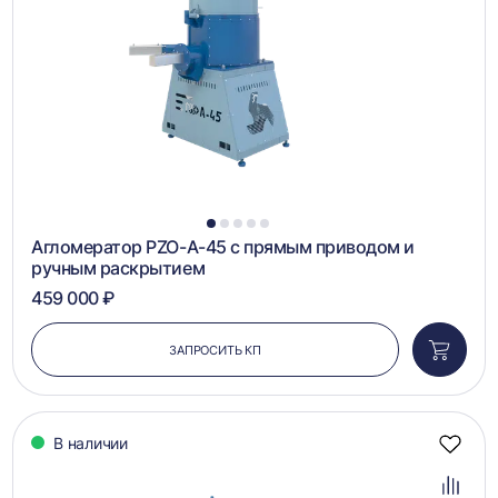
1
2
3
4
5
Агломератор PZO-А-45 с прямым приводом и
ручным раскрытием
459 000 ₽
ЗАПРОСИТЬ КП
Добави
в
корзин
В наличии
Добав
в
избра
Добав