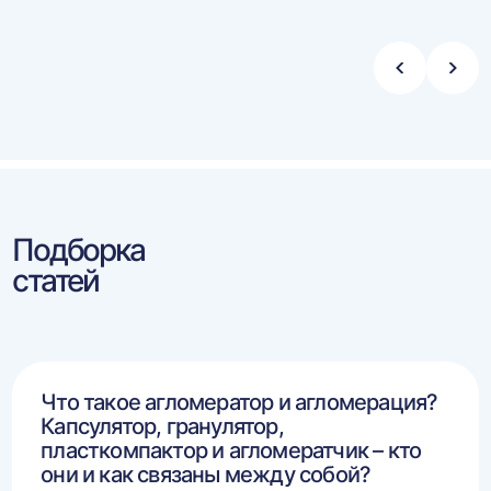
Стрелка
Стре
влево
впра
Подборка
статей
Что такое агломератор и агломерация?
Капсулятор, гранулятор,
пласткомпактор и агломератчик – кто
они и как связаны между собой?