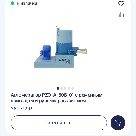
В наличии
авить
Добави
в
ранное
избран
авить
Добави
в
внение
сравне
1
2
3
4
5
Агломератор PZO-A-30B-01 с ременным
приводом и ручным раскрытием
381 712 ₽
ЗАПРОСИТЬ КП
вить
Добавит
в
ину
корзину