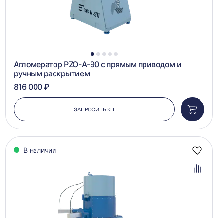
1
2
3
4
5
Агломератор PZO-А-90 с прямым приводом и
ручным раскрытием
816 000 ₽
ЗАПРОСИТЬ КП
Добави
в
корзин
В наличии
Добав
в
избра
Добав
в
сравн