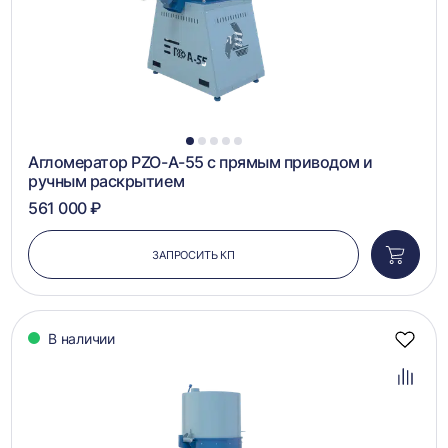
1
2
3
4
5
Агломератор PZO-А-55 с прямым приводом и
ручным раскрытием
561 000 ₽
ЗАПРОСИТЬ КП
Добави
в
корзин
В наличии
Добав
в
избра
Добав
в
сравн