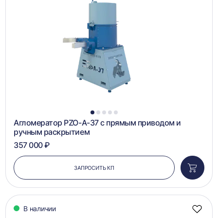
в
сравн
1
2
3
4
5
Агломератор PZO-А-37 с прямым приводом и
ручным раскрытием
357 000 ₽
ЗАПРОСИТЬ КП
Добави
в
корзин
В наличии
Добав