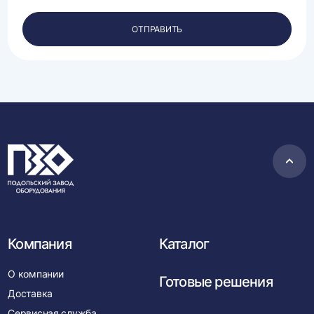
своих
персональных
ОТПРАВИТЬ
данных.
Пере
в
нача
Компания
Каталог
О компании
Готовые решения
Доставка
Сервисная служба