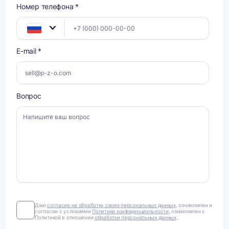
Номер телефона *
E-mail *
Вопрос
Даю
Даю
согласие на обработку своих персональных данных
, ознакомлен и
согласен с условиями
Политики конфиденциальности
, ознакомлен с
согласие
Политикой в отношении
обработки персональных данных
.
на
обработку