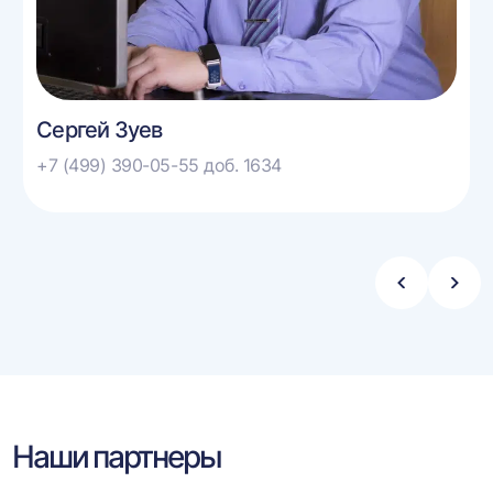
Сергей Зуев
+7 (499) 390-05-55 доб. 1634
Стрелка
Стре
влево
впра
Наши партнеры