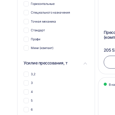
Горизонтальные
Для биг-бэгов
Специального назначения
Для жести
Точная механика
Для пнд
Стандарт
Пресс
Для ткани
(комп
Профи
Для гофрокартона
Мини (компакт)
205 5
Для тетра пак
Для упаковки
Усилие прессования, т
Для ящиков
3,2
Для канистр
3
В н
Для пенопласта
4
Для мешковины
5
Для опилок
6
Для мешков