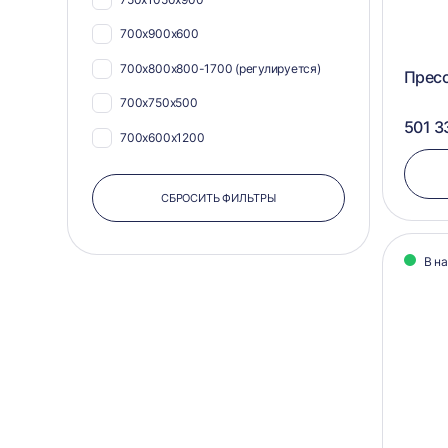
420х1020
700х900х600
455х590
700х800х800-1700 (регулируется)
Прес
485х750
700х750х500
500х1100
501 3
700х600х1200
500х600
700х1100х900
500х700
СБРОСИТЬ ФИЛЬТРЫ
700х1050х800
500х840
500х750х550
500х900
В н
500х750х500
550х1040
500х600х400
550х1080
500х580х400
550х1100
450х820х650
550х575
450х750х500
550х580
400х600х350