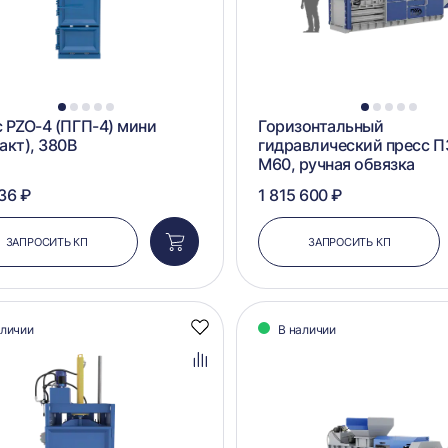
1
2
3
4
5
1
2
3
4
5
 PZO-4 (ПГП-4) мини
Горизонтальный
акт), 380В
гидравлический пресс 
М60, ручная обвязка
36 ₽
1 815 600 ₽
ЗАПРОСИТЬ КП
ЗАПРОСИТЬ КП
Добавить
в
корзину
аличии
В наличии
Добавить
в
избранное
Добавить
в
сравнение