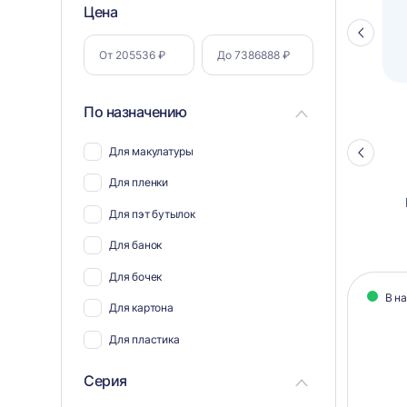
Фильтр
Цена
Полуавтоматический паллетоупаковщик
ПЗО BPW-2000
Стрелка
по
влево
параметрам
По назначению
Для макулатуры
Стрелка
влево
Для пленки
Для пэт бутылок
Для банок
Кат
Для бочек
В н
тов
Для картона
Для пластика
Для полиэтилена
Серия
Для ветоши