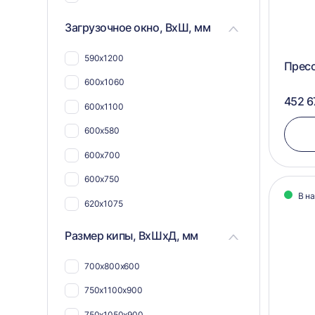
25,5 кВт
Загрузочное окно, ВхШ, мм
590х1200
Прес
600х1060
452 6
600х1100
600х580
600х700
600х750
В н
620х1075
730х1055
Размер кипы, ВхШхД, мм
600х1050
700х800х600
400х750
750х1100х900
412х800
750х1050х900