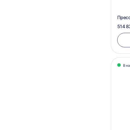
550х600
400х580х500
560х1055
Прес
350х600х400
570х1050
514 8
1150х1200х800
575х1050
950х1100х900
950х1100х750
900х700х600
В н
900х1100х750
900х1100х700
900х1050х750
850х1100х800-1500
800х1100х500-2500
800х1000х1000