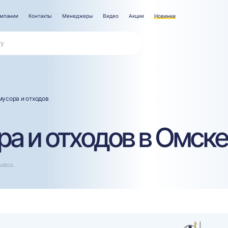
омпании
Контакты
Менеджеры
Видео
Акции
Новинки
мусора и отходов
а и отходов в Омске
ывоз.