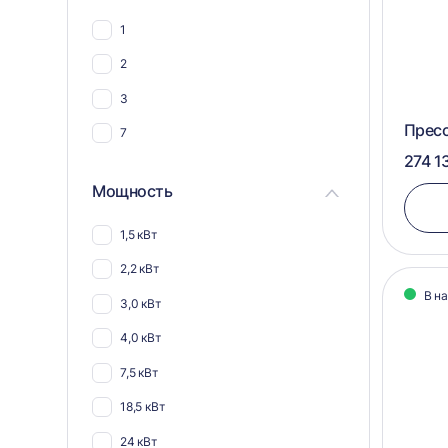
45
1
60
2
80
3
Пресс
7
274 1
Мощность
1,5 кВт
2,2 кВт
В н
3,0 кВт
4,0 кВт
7,5 кВт
18,5 кВт
24 кВт