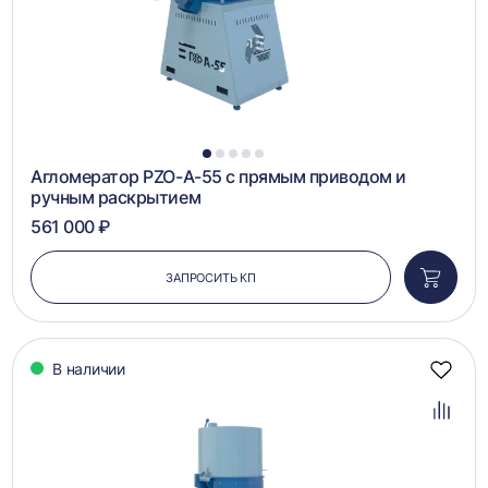
1
2
3
4
5
Агломератор PZO-А-55 с прямым приводом и
ручным раскрытием
561 000 ₽
ЗАПРОСИТЬ КП
Добави
в
корзин
В наличии
Добав
в
избра
Добав
в
сравн