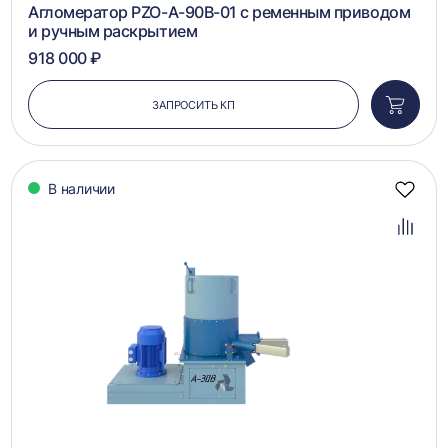
Агломератор PZO-A-90B-01 с ременным приводом
и ручным раскрытием
918 000 ₽
ЗАПРОСИТЬ КП
Добави
в
корзин
В наличии
Добав
в
избра
Добав
в
сравн