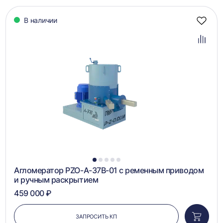
В наличии
Добав
в
избра
Добав
в
сравн
1
2
3
4
5
Агломератор PZO-А-37B-01 с ременным приводом
и ручным раскрытием
459 000 ₽
ЗАПРОСИТЬ КП
Добави