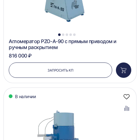
1
2
3
4
5
Агломератор PZO-А-90 с прямым приводом и
ручным раскрытием
816 000 ₽
ЗАПРОСИТЬ КП
Добави
в
корзин
В наличии
Добав
в
избра
Добав
в
сравн