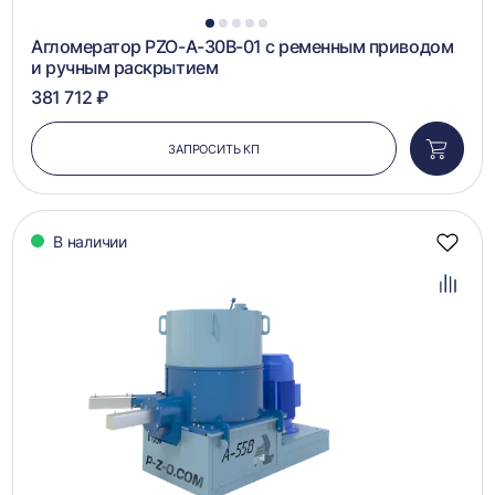
1
2
3
4
5
Агломератор PZO-A-30B-01 с ременным приводом
и ручным раскрытием
381 712 ₽
ЗАПРОСИТЬ КП
Добави
в
корзин
В наличии
Добав
в
избра
Добав
в
сравн