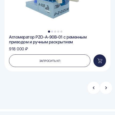
1
2
3
4
5
Агломератор PZO-A-90B-01 с ременным
приводом и ручным раскрытием
918 000 ₽
ЗАПРОСИТЬ КП
вить
Добавит
в
ину
корзину
Стрелка
Стре
влево
впра