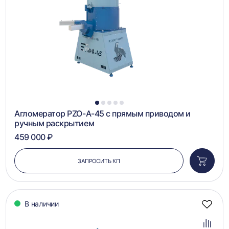
1
2
3
4
5
Агломератор PZO-А-45 с прямым приводом и
ручным раскрытием
459 000 ₽
ЗАПРОСИТЬ КП
Добави
в
корзин
В наличии
Добав
в
избра
Добав