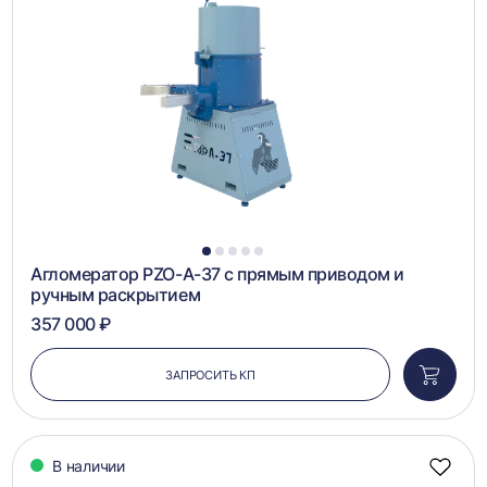
в
сравн
1
2
3
4
5
Агломератор PZO-А-37 с прямым приводом и
ручным раскрытием
357 000 ₽
ЗАПРОСИТЬ КП
Добави
в
корзин
В наличии
Добав