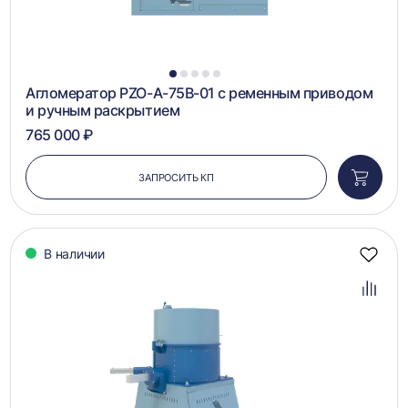
1
2
3
4
5
Агломератор PZO-A-75B-01 с ременным приводом
и ручным раскрытием
765 000 ₽
ЗАПРОСИТЬ КП
Добави
в
корзин
В наличии
Добав
в
избра
Добав
в
сравн