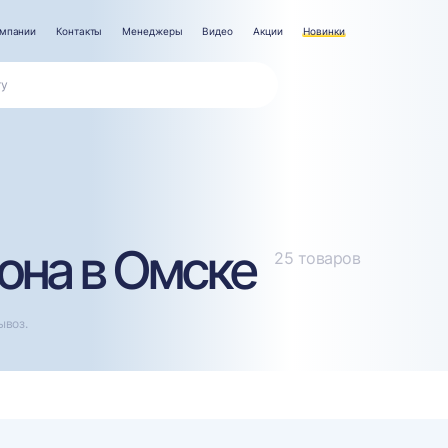
омпании
Контакты
Менеджеры
Видео
Акции
Новинки
она в Омске
25 товаров
ывоз.