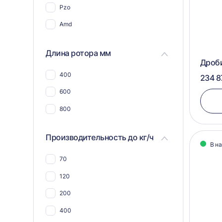
Pzo
Для пэт бутылок
Amd
Для соли
Для пластика, полимеров,
Длина ротора мм
пластмассы
Дроб
Для пвх отходов
400
234 8
Для шин и покрышек
600
Для стекла
800
Для синтепона
Производительность до кг/ч
Для пнд
В н
Для угля
70
Для макулатуры
120
Для арболита
200
Для металлической стружки
400