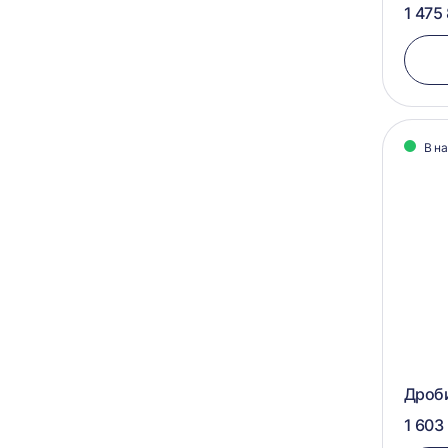
1 475
В н
Дроб
1 603