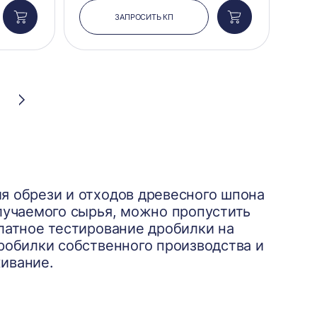
ЗАПРОСИТЬ КП
Добавить
Добавить
в
в
корзину
корзину
Следующая
страница
я обрези и отходов древесного шпона
лучаемого сырья, можно пропустить
латное тестирование дробилки на
робилки собственного производства и
ивание.