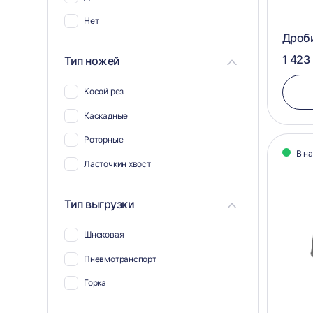
Нет
Дроб
1 423
Тип ножей
Косой рез
Каскадные
Роторные
В н
Ласточкин хвост
Тип выгрузки
Шнековая
Пневмотранспорт
Горка