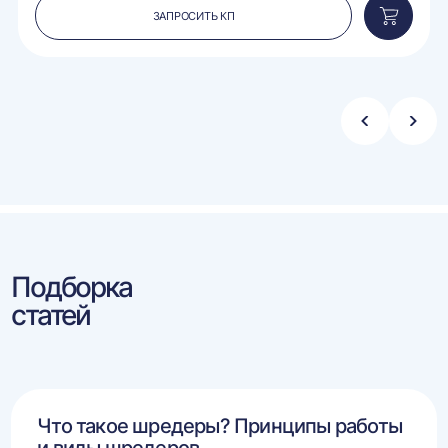
ЗАПРОСИТЬ КП
вить
Добавит
в
ину
корзину
Стрелка
Стре
влево
впра
Подборка
статей
Что такое шредеры? Принципы работы