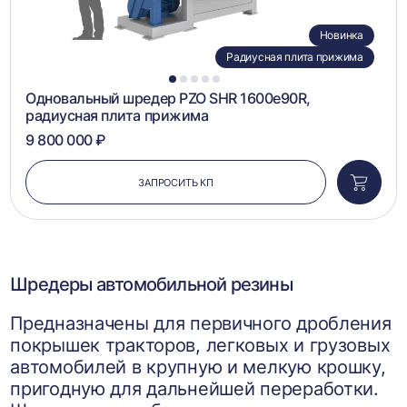
Новинка
Радиусная плита прижима
1
2
3
4
5
Одновальный шредер PZO SHR 1600e90R,
радиусная плита прижима
9 800 000 ₽
ЗАПРОСИТЬ КП
Добави
в
корзин
Шредеры автомобильной резины
Предназначены для первичного дробления
покрышек тракторов, легковых и грузовых
автомобилей в крупную и мелкую крошку,
пригодную для дальнейшей переработки.