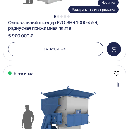
Новинка
Радиусная плита прижима
1
2
3
4
5
Одновальный шредер PZO SHR 1000e55R,
радиусная прижимная плита
5 900 000 ₽
ЗАПРОСИТЬ КП
Добави
в
корзин
В наличии
Добав
в
избра
Добав
в
сравн