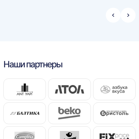
Стрелка
Стре
влево
впра
Наши партнеры