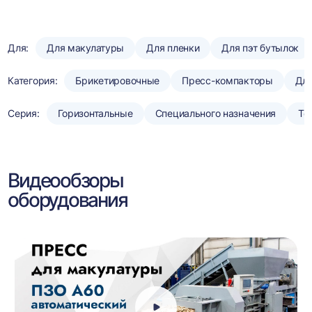
Для:
Для макулатуры
Для пленки
Для пэт бутылок
Категория:
Брикетировочные
Пресс-компакторы
Для
Серия:
Горизонтальные
Специального назначения
То
Видеообзоры
оборудования