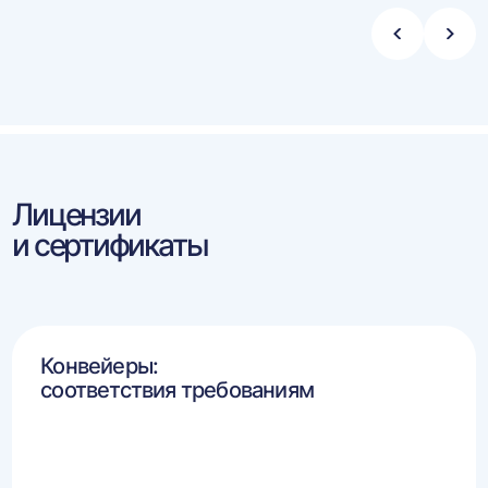
Стрелка
Стре
влево
впра
Лицензии
и сертификаты
Конвейеры:
соответствия требованиям