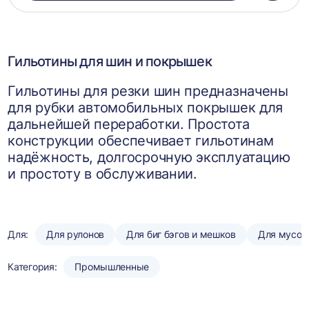
в
корзин
Гильотины для шин и покрышек
Гильотины для резки шин предназначены
для рубки автомобильных покрышек для
дальнейшей переработки. Простота
конструкции обеспечивает гильотинам
надёжность, долгосрочную эксплуатацию
и простоту в обслуживании.
Для:
Для рулонов
Для биг бэгов и мешков
Для мусор
Категория:
Промышленные