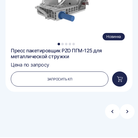
Новинка
1
2
3
4
5
Пресс пакетировщик PZO ПГМ-125 для
металлической стружки
Цена по запросу
ЗАПРОСИТЬ КП
вить
Добавит
в
ину
корзину
Стрелка
Стре
влево
впра