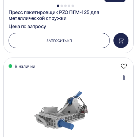
1
2
3
4
5
Пресс пакетировщик PZO ПГМ-125 для
металлической стружки
Цена по запросу
ЗАПРОСИТЬ КП
Добави
в
корзин
В наличии
Добав
в
избра
Добав
в
сравн