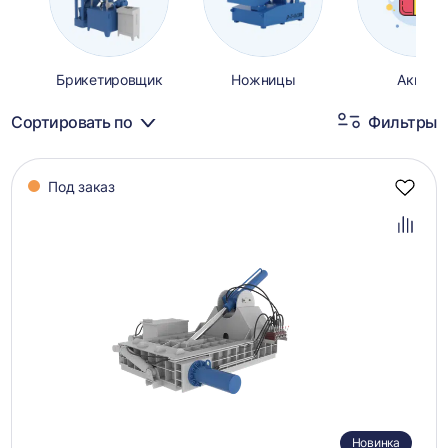
Брикетировщик
Ножницы
Акции
Сортировать по
Фильтры
Каталог
Под заказ
товаров
Добав
в
избра
Добав
в
сравн
Новинка