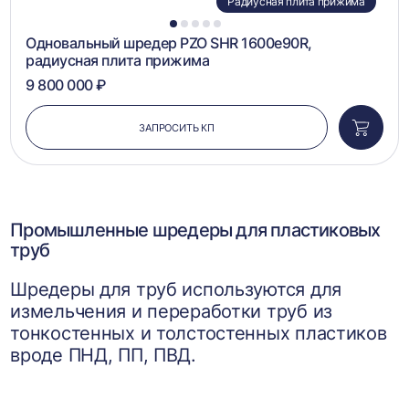
Радиусная плита прижима
1
2
3
4
5
Одновальный шредер PZO SHR 1600e90R,
радиусная плита прижима
9 800 000 ₽
ЗАПРОСИТЬ КП
Добави
в
корзин
Промышленные шредеры для пластиковых
труб
Шредеры для труб используются для
измельчения и переработки труб из
тонкостенных и толстостенных пластиков
вроде ПНД, ПП, ПВД.