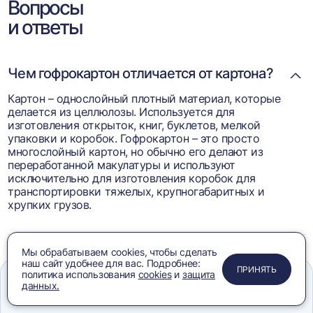
Вопросы
и ответы
Чем гофрокартон отличается от картона?
Картон – однослойный плотный материал, которые
делается из целлюлозы. Используется для
изготовления открыток, книг, буклетов, мелкой
упаковки и коробок. Гофрокартон – это просто
многослойный картон, но обычно его делают из
переработанной макулатуры и используют
исключительно для изготовления коробок для
транспортировки тяжелых, крупногабаритных и
хрупких грузов.
Мы обрабатываем cookies, чтобы сделать
Что такое гофрокартон?
наш сайт удобнее для вас. Подробнее:
ПРИМЕНИТЬ
ЗАКРЫТЬ
ЗАКРЫТЬ
ЗАКРЫТЬ
ПРИНЯТЬ
политика использования
cookies
и
защита
данных.
Меню
Сравнение
Избранное
Корзина
Поиск