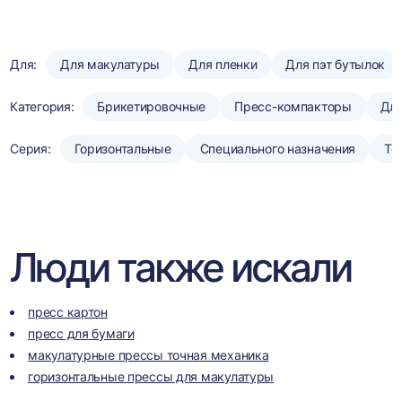
Для:
Для макулатуры
Для пленки
Для пэт бутылок
Категория:
Брикетировочные
Пресс-компакторы
Для
Серия:
Горизонтальные
Специального назначения
То
Люди также искали
пресс картон
пресс для бумаги
макулатурные прессы точная механика
горизонтальные прессы для макулатуры