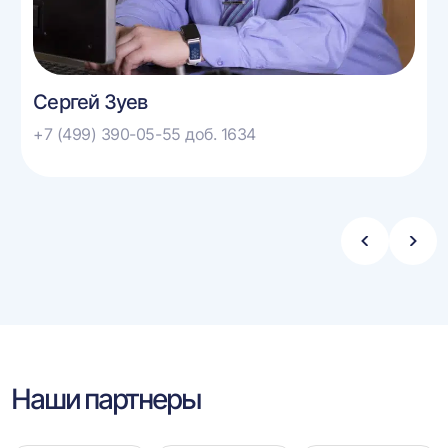
Сергей Зуев
+7 (499) 390-05-55 доб. 1634
Стрелка
Стре
влево
впра
Наши партнеры