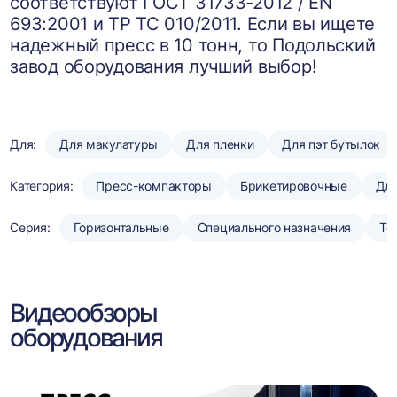
соответствуют ГОСТ 31733-2012 / EN
693:2001 и ТР ТС 010/2011. Если вы ищете
надежный пресс в 10 тонн, то Подольский
завод оборудования лучший выбор!
Для:
Для макулатуры
Для пленки
Для пэт бутылок
Категория:
Пресс-компакторы
Брикетировочные
Для
Серия:
Горизонтальные
Специального назначения
То
Видеообзоры
оборудования