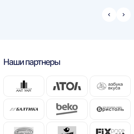
Стрелка
Стре
влево
впра
Наши партнеры