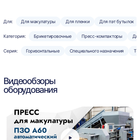
Для:
Для макулатуры
Для пленки
Для пэт бутылок
Категория:
Брикетировочные
Пресс-компакторы
Для
Серия:
Горизонтальные
Специального назначения
То
Видеообзоры
оборудования