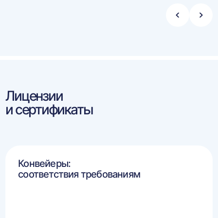
Стрелка
Стре
влево
впра
Лицензии
и сертификаты
Конвейеры:
соответствия требованиям