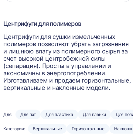
корзин
Центрифуги для полимеров
Центрифуги для сушки измельченных
полимеров позволяют убрать загрязнения
и лишнюю влагу из полимерного сырья за
счет высокой центробежной силы
(сепарация). Просты в управлении и
экономичны в энергопотреблении.
Изготавливаем и продаем горизонтальные,
вертикальные и наклонные модели.
Для:
Для пэт
Для пластика
Для пленки
Для поли
Категория:
Вертикальные
Горизонтальные
Наклонны