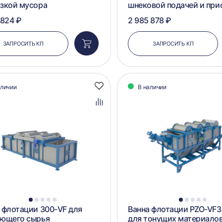
зкой мусора
шнековой подачей и при
 824 ₽
2 985 878 ₽
ЗАПРОСИТЬ КП
ЗАПРОСИТЬ КП
Добавить
в
корзину
аличии
В наличии
Добавить
в
избранное
Добавить
в
сравнение
1
2
3
4
5
1
2
3
4
5
 флотации 300-VF для
Ванна флотации PZO-VF
ающего сырья
для тонущих материалов