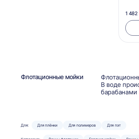
1 482
Флотационные мойки
Флотационны
В воде прои
барабанами 
Для:
Для плёнки
Для полимеров
Для пэт