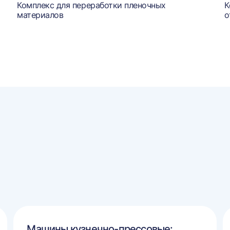
Комплекс для переработки пленочных
К
материалов
о
Машины кузнечно-прессовые: