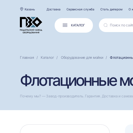
Казань
Доставка
Сервисная служба
Стать дилером
О 
КАТАЛОГ
Главная
Каталог
Оборудование для мойки
Флотационны
Флотационные мо
Почему мы? — Завод-производитель. Гарантия. Доставка и самов