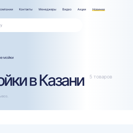
компании
Контакты
Менеджеры
Видео
Акции
Новинки
е мойки
йки в Казани
5 товаров
ывоз.