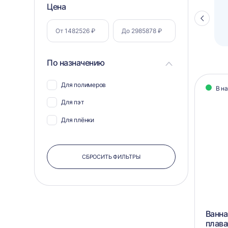
Фильтр
Цена
Полуавтоматический паллетоупаковщик
ПЗО BPW-2000
Стрелка
по
влево
параметрам
По назначению
Кат
Для полимеров
В н
тов
Для пэт
Для плёнки
СБРОСИТЬ ФИЛЬТРЫ
Ванна
плава