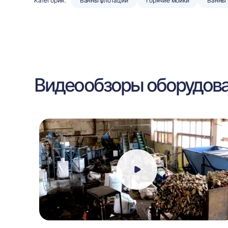
Категория:
Ванны флотации
Горячие мойки
Ванны
Видеообзоры оборудов