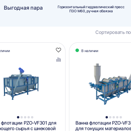
Выгодная пара
Горизонтальный гидравлический пресс
ПЗО М60, ручная обвязка
Сортировать по
алог
аличии
В наличии
Добавить
аров
в
избранное
Добавить
в
сравнение
1
2
3
4
5
1
2
3
4
5
 флотации PZO-VF301 для
Ванна флотации PZO-VF
ющего сырья с шнековой
для тонущих материалов