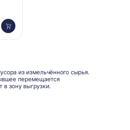
Добавить
в
корзину
усора из измельчённого сырья.
лывшее перемещается
 в зону выгрузки.