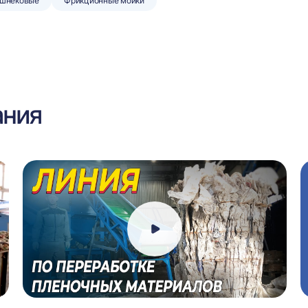
 шнековые
Фрикционные мойки
ания