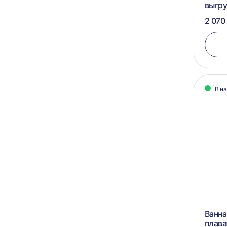
выгру
2 070
В н
Ванна
плав