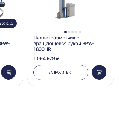
о 250%
1
2
3
4
5
Паллетообмотчик с
BPW-
вращающейся рукой BPW-
1800HR
1 094 979 ₽
ЗАПРОСИТЬ КП
Добавить
Добавить
в
в
корзину
корзину