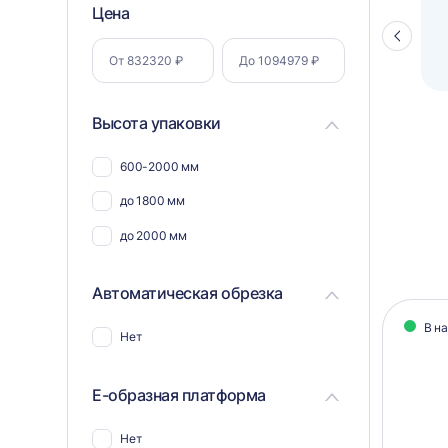
Фильтр
Цена
Полуавтоматический паллетоупаковщик
ПЗО BPW-2000
Стрелка
по
влево
параметрам
Высота упаковки
600-2000 мм
до 1800 мм
до 2000 мм
Автоматическая обрезка
Кат
В н
Нет
тов
Е-образная платформа
Нет