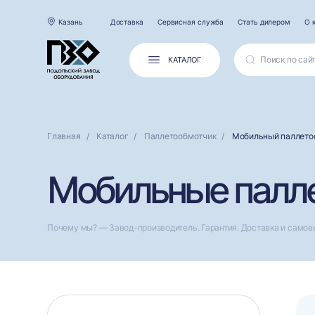
Казань
Доставка
Сервисная служба
Стать дилером
О 
КАТАЛОГ
Главная
Каталог
Паллетообмотчик
Мобильный паллето
Мобильные палле
Почему мы? — Завод-производитель. Гарантия. Доставка и самов