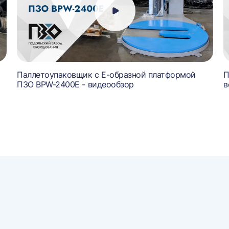
й
Паллетоупаковщик с Е-образной платформой
П
ПЗО BPW-2400E - видеообзор
в