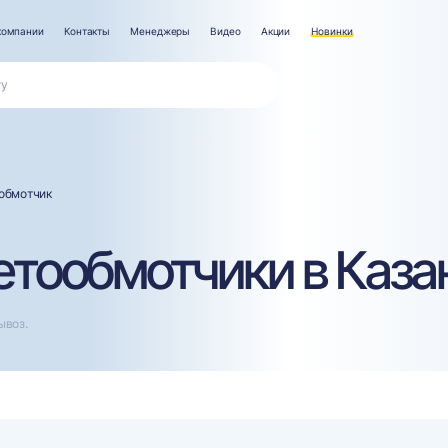
компании
Контакты
Менеджеры
Видео
Акции
Новинки
обмотчик
тообмотчики в Каза
ывоз.