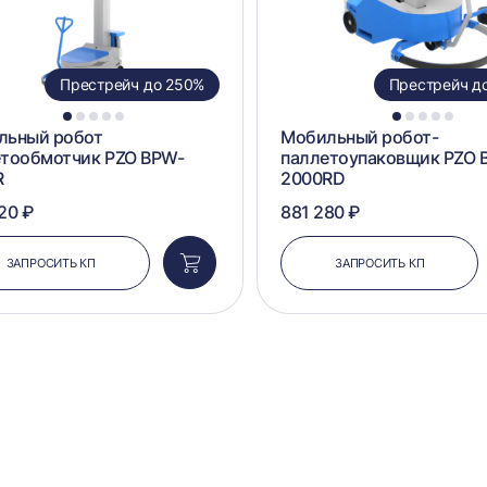
Престрейч до 250%
Престрейч д
1
2
3
4
5
1
2
3
4
5
льный робот
Мобильный робот-
етообмотчик PZO BPW-
паллетоупаковщик PZO 
R
2000RD
20 ₽
881 280 ₽
ЗАПРОСИТЬ КП
ЗАПРОСИТЬ КП
Добавить
в
корзину