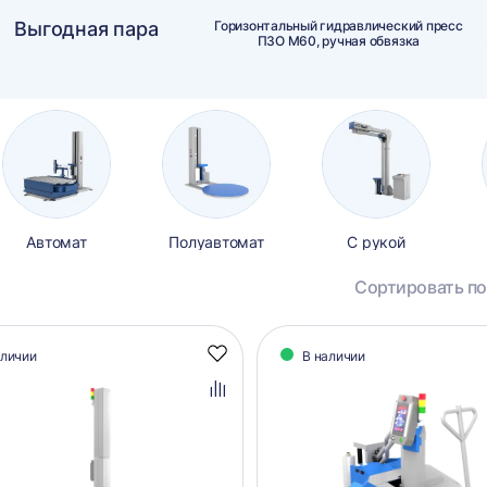
Выгодная пара
Горизонтальный гидравлический пресс
ПЗО М60, ручная обвязка
Автомат
Полуавтомат
С рукой
Сортировать по
алог
аличии
В наличии
Добавить
аров
в
избранное
Добавить
в
сравнение