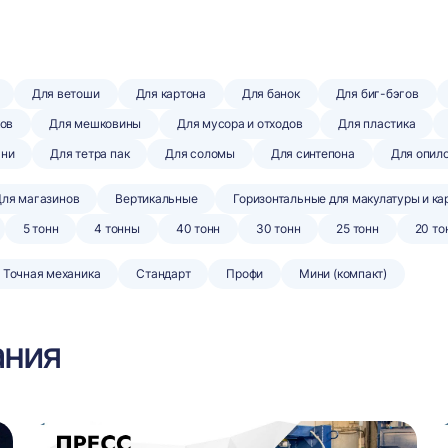
Для ветоши
Для картона
Для банок
Для биг-бэгов
ов
Для мешковины
Для мусора и отходов
Для пластика
ани
Для тетра пак
Для соломы
Для синтепона
Для опил
ля магазинов
Вертикальные
Горизонтальные для макулатуры и ка
5 тонн
4 тонны
40 тонн
30 тонн
25 тонн
20 то
Точная механика
Стандарт
Профи
Мини (компакт)
ания