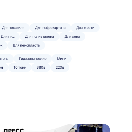
Для текстиля
Для гофрокартона
Для жести
Для пнд
Для полиэтилена
Для сена
ок
Для пенопласта
ртона
Гидравлические
Мини
нн
10 тонн
380в
220в