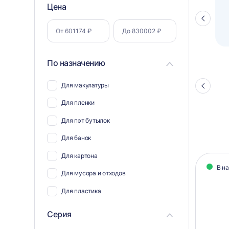
Фильтр
Цена
Полуавтоматический паллетоупаковщик
ПЗО BPW-2000
Стрелка
по
влево
параметрам
По назначению
Для макулатуры
Стрелка
влево
Для пленки
Для пэт бутылок
Для банок
Кат
Для картона
В н
тов
Для мусора и отходов
Для пластика
Для полиэтилена
Серия
Для биг-бэгов