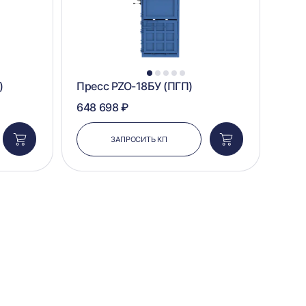
1
2
3
4
5
)
Пресс PZO-18БУ (ПГП)
648 698 ₽
ЗАПРОСИТЬ КП
Добавить
Добавить
в
в
корзину
корзину