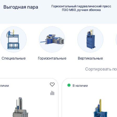
Выгодная пара
Горизонтальный гидравлический пресс
ПЗО М60, ручная обвязка
Специальные
Горизонтальные
Вертикальные
Сортировать по
алог
аличии
В наличии
Добавить
аров
в
избранное
Добавить
в
сравнение