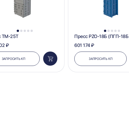
1
2
3
4
5
1
2
3
4
5
с ТМ-25Т
Пресс PZO-18Б (ПГП-18Б
02 ₽
601 174 ₽
ЗАПРОСИТЬ КП
ЗАПРОСИТЬ КП
Добавить
в
корзину