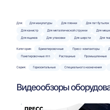
Для:
Для макулатуры
Для пленки
Для пэт бутылок
Для канистр
Для металлической стружки
Для мешк
Для ящиков
Для упаковки
Для шерсти
Для тк
Категория:
Брикетировочные
Пресс-компакторы
Д
Пакетировочные пгп
Распашные
Промышленные
Серия:
Горизонтальные
Специального назначения
Видеообзоры оборудов