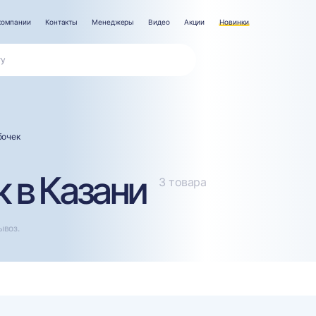
компании
Контакты
Менеджеры
Видео
Акции
Новинки
бочек
 в Казани
3 товара
ывоз.