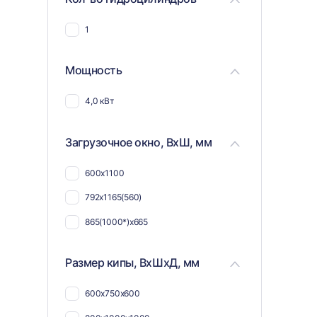
1
Мощность
4,0 кВт
Загрузочное окно, ВхШ, мм
600х1100
792х1165(560)
865(1000*)x665
Размер кипы, ВхШхД, мм
600х750х600