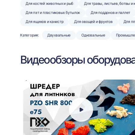
Для костей животных и рыб
Для травы, листьев, ботвы и
Для пэт и пластиковых бутылок
Для поддонов и паллет
Для ящиков и канистр
Для овощей и фруктов
Для п
Категория:
Двухвальные
Одновальные
Промышле
Видеообзоры оборудов