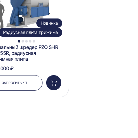
Новинка
Радиусная плита прижима
1
2
3
4
5
вальный шредер PZO SHR
55R, радиусная
имная плита
 000 ₽
ЗАПРОСИТЬ КП
Добавить
в
корзину