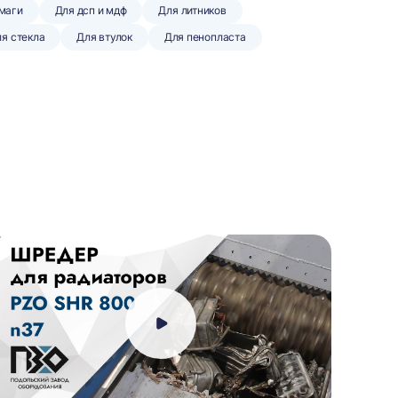
умаги
Для дсп и мдф
Для литников
я стекла
Для втулок
Для пенопласта