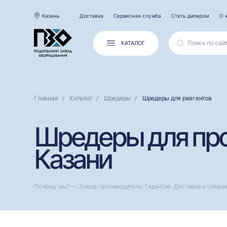
Казань
Доставка
Сервисная служба
Стать дилером
О 
КАТАЛОГ
Главная
Каталог
Шредеры
Шредеры для реагентов
Шредеры для про
Казани
Почему мы? — Завод-производитель. Гарантия. Доставка и самов