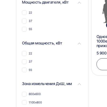
Для дсп и мдф
Мощность двигателя, кВт
Для стекла
22
Для травы, листьев, ботвы и
компоста
37
Для овощей и фруктов
55
Для труб
Одно
1000e
Общая мощность, кВт
Для стеклоарматуры
приж
5 900
22
37
55
Зона измельчения ДхШ, мм
800х600
1100х800