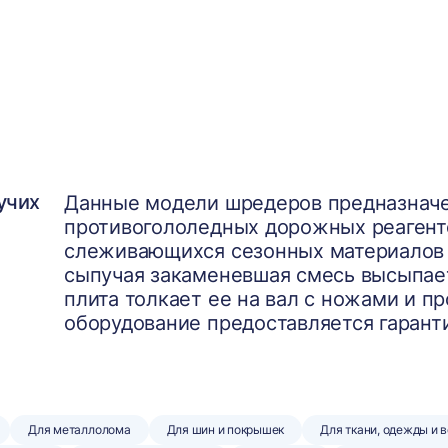
учих
Данные модели шредеров предназначе
противогололедных дорожных реагенто
слеживающихся сезонных материалов 
сыпучая закаменевшая смесь высыпает
плита толкает ее на вал с ножами и п
оборудование предоставляется гарант
Для металлолома
Для шин и покрышек
Для ткани, одежды и 