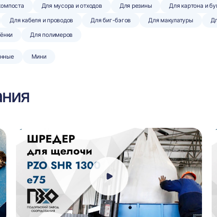
 компоста
Для мусора и отходов
Для резины
Для картона и б
Для кабеля и проводов
Для биг-бэгов
Для макулатуры
Дл
лёнки
Для полимеров
нные
Мини
ания