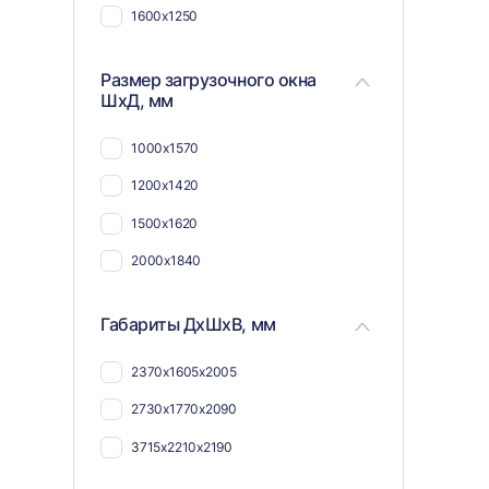
1600х1250
Размер загрузочного окна
ШхД, мм
1000х1570
1200х1420
1500х1620
2000х1840
Габариты ДхШхВ, мм
2370х1605х2005
2730х1770х2090
3715х2210х2190