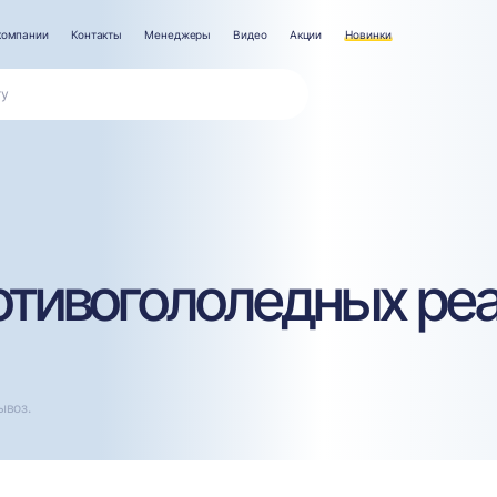
компании
Контакты
Менеджеры
Видео
Акции
Новинки
тивогололедных реа
ывоз.