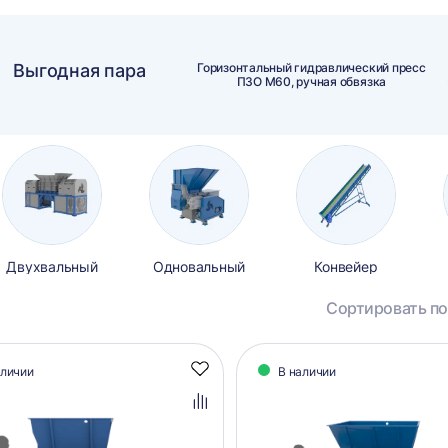
Выгодная пара
Горизонтальный гидравлический пресс
ПЗО М60, ручная обвязка
Двухвальный
Одновальный
Конвейер
Сортировать по
алог
аличии
В наличии
Добавить
аров
в
избранное
Добавить
в
сравнение