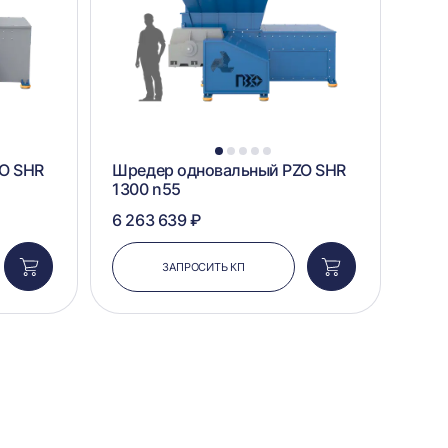
1
2
3
4
5
O SHR
Шредер одновальный PZO SHR
1300 n55
6 263 639 ₽
ЗАПРОСИТЬ КП
Добавить
Добавить
в
в
корзину
корзину