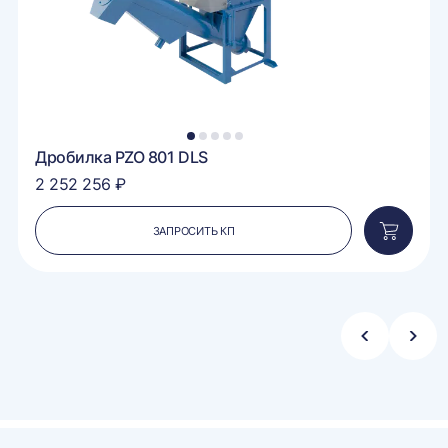
1
2
3
4
5
Дробилка PZO 801 DLS
2 252 256 ₽
ЗАПРОСИТЬ КП
вить
Добавит
в
ину
корзину
Стрелка
Стре
влево
впра