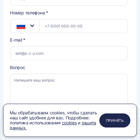
Номер телефона *
E-mail *
Вопрос
Мы обрабатываем cookies, чтобы сделать
наш сайт удобнее для вас. Подробнее:
ПРИМЕНИТЬ
ЗАКРЫТЬ
ЗАКРЫТЬ
ЗАКРЫТЬ
ПРИНЯТЬ
политика использования
cookies
и
защита
данных.
Даю
Меню
Сравнение
Избранное
Корзина
Поиск
Даю
согласие на обработку своих персональных данных
, ознакомлен и
согласен с условиями
Политики конфиденциальности
, ознакомлен с
согласие