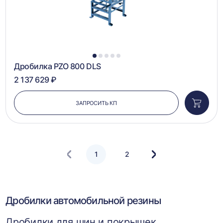
1
2
3
4
5
Дробилка PZO 800 DLS
2 137 629 ₽
ЗАПРОСИТЬ КП
Добави
в
корзин
1
2
Следующая
страница
Дробилки автомобильной резины
Дробилки для шин и покрышек