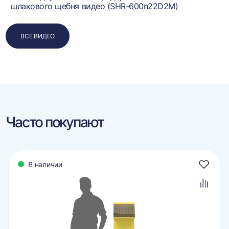
шлакового щебня видео (SHR-600n22D2M)
ВСЕ ВИДЕО
Часто покупают
В наличии
авить
Добави
в
ранное
избран
авить
Добави
в
внение
сравне