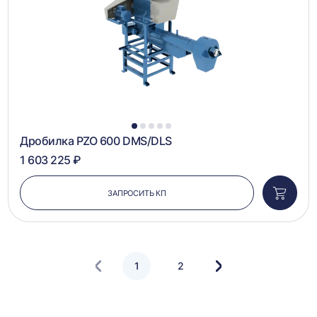
1
2
3
4
5
Дробилка PZO 600 DMS/DLS
1 603 225 ₽
ЗАПРОСИТЬ КП
Добави
в
корзин
1
2
Следующая
страница